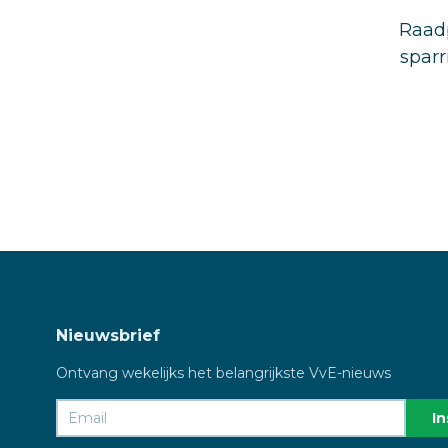
Raadp
sparr
Nieuwsbrief
Ontvang wekelijks het belangrijkste VvE-nieuws