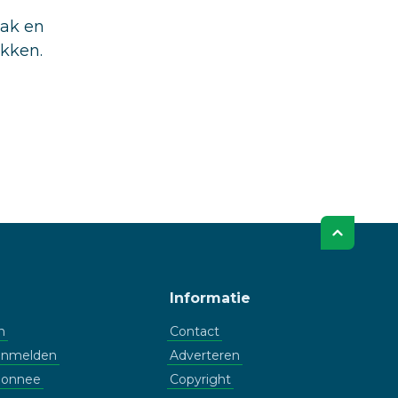
aak en
ukken.
Informatie
n
Contact
aanmelden
Adverteren
bonnee
Copyright