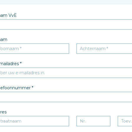
aam VvE
aam
mailadres *
lefoonnummer *
res