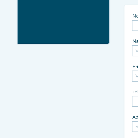
N
N
E-
Te
Ad