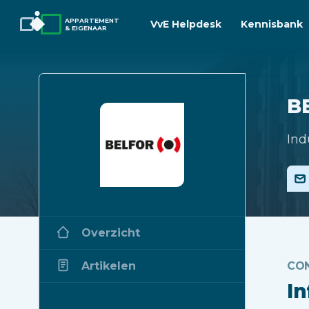
APPARTEMENT
VvE Helpdesk
Kennisbank
& EIGENAAR
B
Ind
Overzicht
Artikelen
CO
I