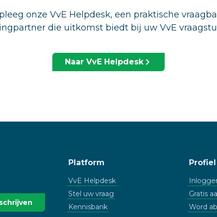
leeg onze VvE Helpdesk, een praktische vraagb
ingpartner die uitkomst biedt bij uw VvE vraagst
Naar VvE Helpdesk
Platform
Profiel
VvE Helpdesk
Inlogge
Stel uw vraag
Gratis 
Kennisbank
Word a