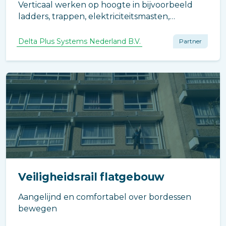
Verticaal werken op hoogte in bijvoorbeeld
ladders, trappen, elektriciteitsmasten,
windturbines, gevels, luifels of onder
uitstekende daken moet altijd met een
Delta Plus Systems Nederland B.V.
Partner
gecertificeerd en veilig systeem welke tevens
prettig in gebruik is.
Veiligheidsrail flatgebouw
Aangelijnd en comfortabel over bordessen
bewegen