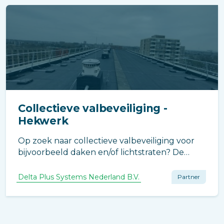
Collectieve valbeveiliging -
Hekwerk
Op zoek naar collectieve valbeveiliging voor
bijvoorbeeld daken en/of lichtstraten? De
collectieve valbeveiliging oplossingen van
Delta Plus Systems bieden optimale veiligheid
Delta Plus Systems Nederland B.V.
Partner
tegen valgevaar.