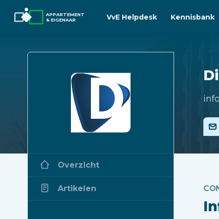
APPARTEMENT
VvE Helpdesk
Kennisbank
& EIGENAAR
Di
inf
Overzicht
Artikelen
CO
I