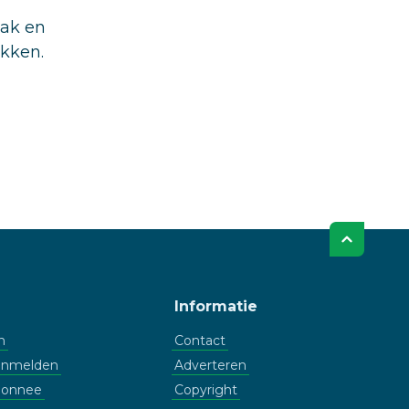
aak en
ukken.
Informatie
n
Contact
aanmelden
Adverteren
bonnee
Copyright