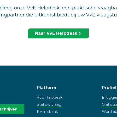
leeg onze VvE Helpdesk, een praktische vraagb
ingpartner die uitkomst biedt bij uw VvE vraagst
Naar VvE Helpdesk
Platform
Profiel
VvE Helpdesk
Inlogge
Stel uw vraag
Gratis 
Kennisbank
Word a