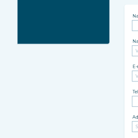
N
N
E-
Te
Ad