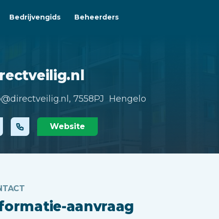
Bedrijvengids
Beheerders
rectveilig.nl
o@directveilig.nl,
7558PJ Hengelo
Website
NTACT
nformatie-aanvraag