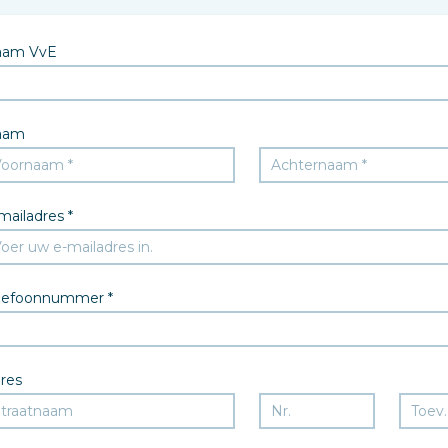
aam VvE
aam
mailadres *
lefoonnummer *
res