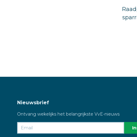
Raadp
sparr
Nieuwsbrief
Ontvang wekelijks het belangrijkste VvE-nieuws