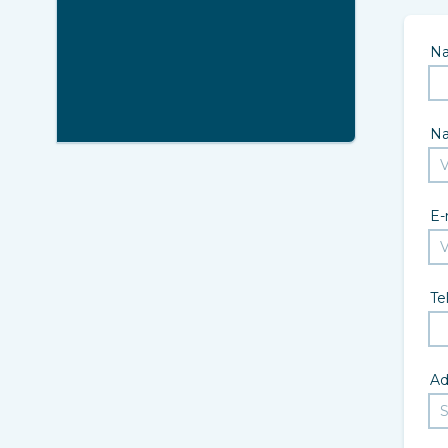
N
N
E-
Te
Ad