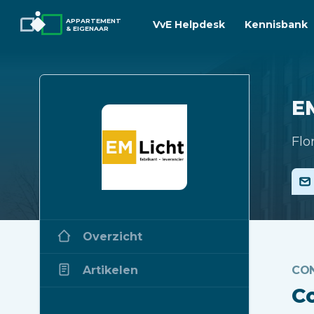
APPARTEMENT
VvE Helpdesk
Kennisbank
& EIGENAAR
EM
Flo
Overzicht
Artikelen
CO
C