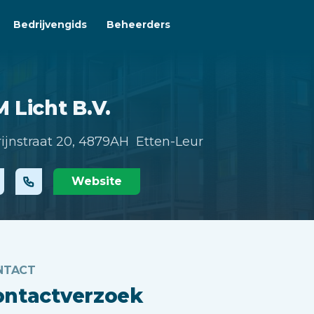
Bedrijvengids
Beheerders
 Licht B.V.
rijnstraat 20,
4879AH Etten-Leur
Website
NTACT
ontactverzoek