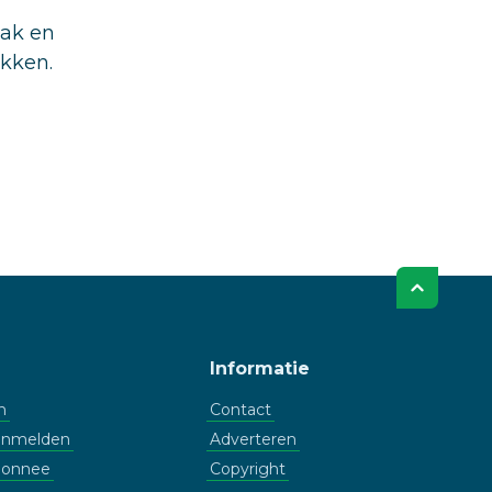
aak en
ukken.
Informatie
n
Contact
aanmelden
Adverteren
bonnee
Copyright