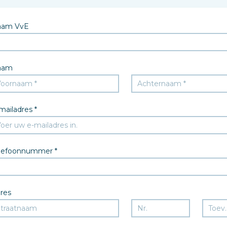
aam VvE
aam
mailadres *
lefoonnummer *
res