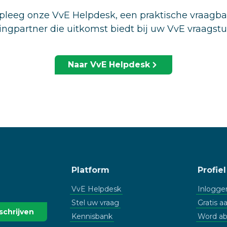
leeg onze VvE Helpdesk, een praktische vraagb
ingpartner die uitkomst biedt bij uw VvE vraagst
Naar VvE Helpdesk
Platform
Profiel
VvE Helpdesk
Inlogge
Stel uw vraag
Gratis 
Kennisbank
Word a