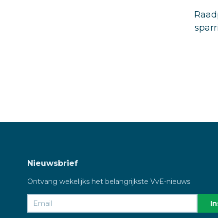
Raadp
sparr
Nieuwsbrief
Ontvang wekelijks het belangrijkste VvE-nieuws