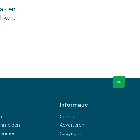
aak en
ukken.
Informatie
n
Contact
aanmelden
Adverteren
bonnee
Copyright