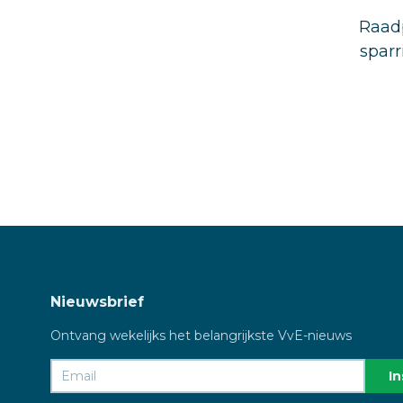
Raadp
sparr
Nieuwsbrief
Ontvang wekelijks het belangrijkste VvE-nieuws