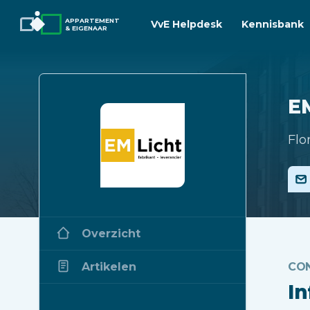
APPARTEMENT
VvE Helpdesk
Kennisbank
& EIGENAAR
EM
Flo
Overzicht
Artikelen
CO
I