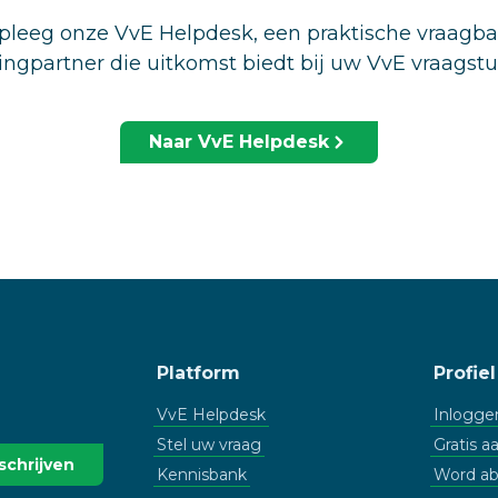
leeg onze VvE Helpdesk, een praktische vraagb
ingpartner die uitkomst biedt bij uw VvE vraagst
Naar VvE Helpdesk
Platform
Profiel
VvE Helpdesk
Inlogge
Stel uw vraag
Gratis 
Kennisbank
Word a