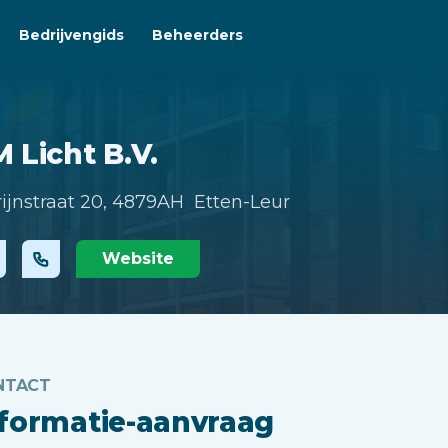
Bedrijvengids
Beheerders
 Licht B.V.
rijnstraat 20,
4879AH Etten-Leur
Website
NTACT
nformatie-aanvraag