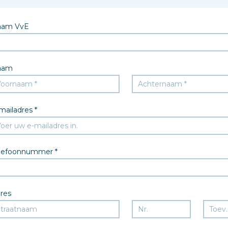
aam VvE
aam
mailadres *
lefoonnummer *
res