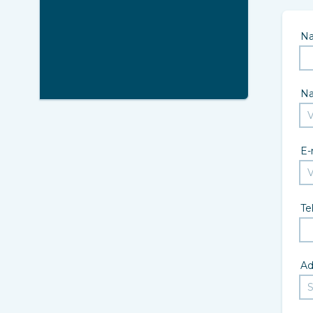
N
N
E-
Te
Ad