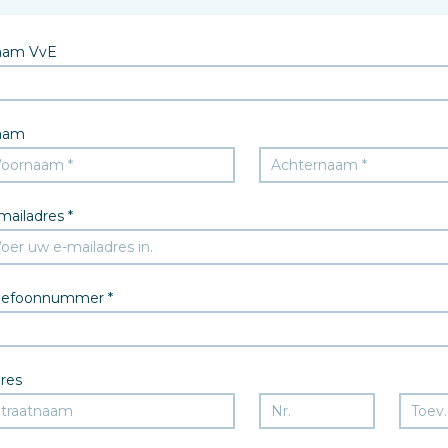
aam VvE
aam
mailadres *
lefoonnummer *
res