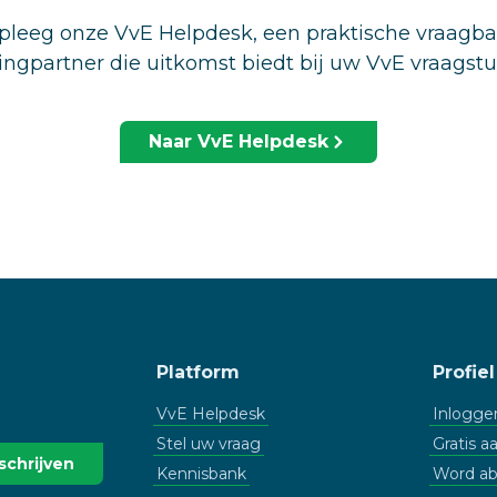
leeg onze VvE Helpdesk, een praktische vraagb
ingpartner die uitkomst biedt bij uw VvE vraagst
Naar VvE Helpdesk
Platform
Profiel
VvE Helpdesk
Inlogge
Stel uw vraag
Gratis 
Kennisbank
Word a