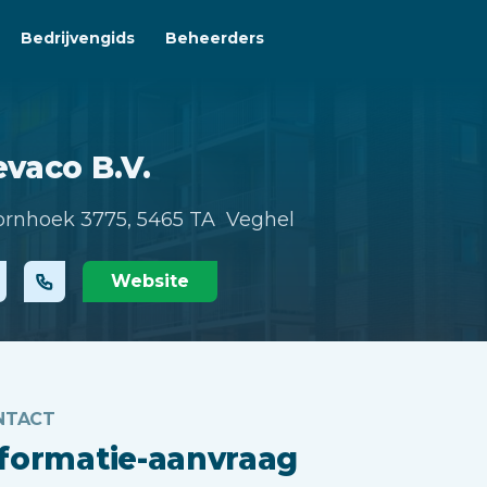
Bedrijvengids
Beheerders
vaco B.V.
rnhoek 3775,
5465 TA Veghel
Website
NTACT
nformatie-aanvraag