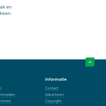
aak en
ukken.
Informatie
n
Contact
aanmelden
Adverteren
bonnee
Copyright