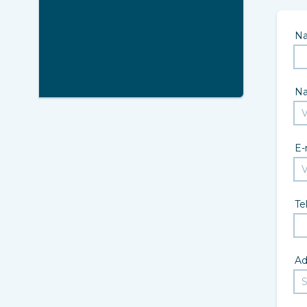
N
N
E-
Te
Ad