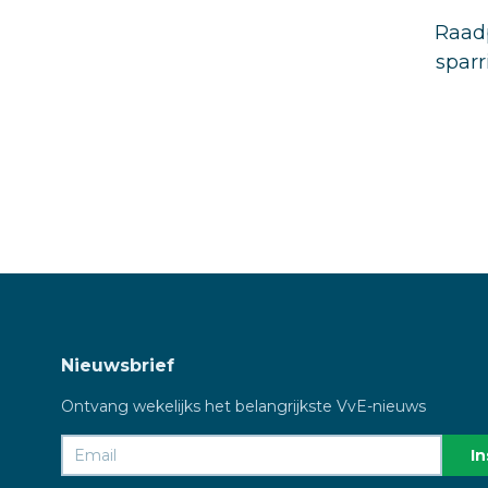
Raadp
sparr
Nieuwsbrief
Ontvang wekelijks het belangrijkste VvE-nieuws