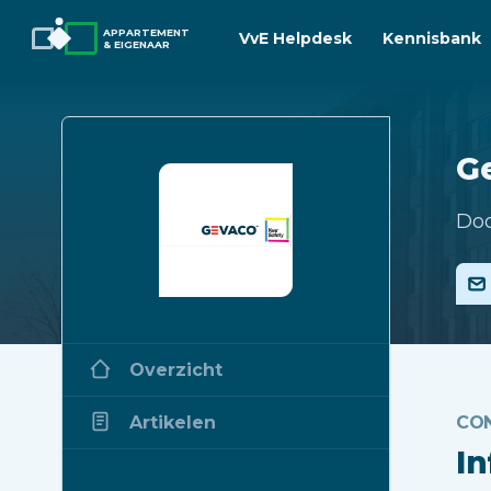
APPARTEMENT
VvE Helpdesk
Kennisbank
& EIGENAAR
Ge
Doo
Overzicht
Artikelen
CO
I