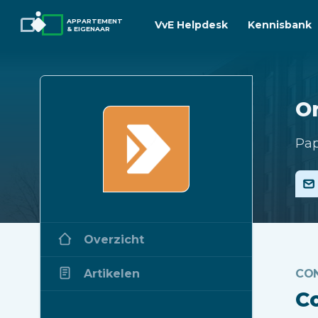
APPARTEMENT
VvE Helpdesk
Kennisbank
& EIGENAAR
O
Pap
Overzicht
Artikelen
CO
C