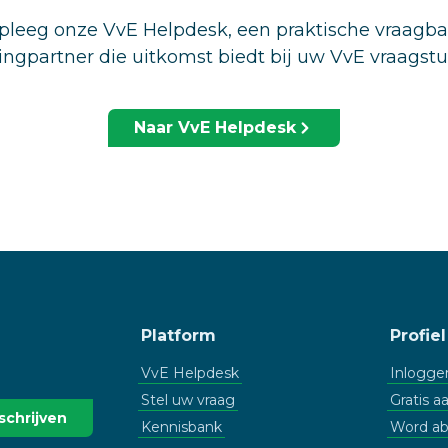
leeg onze VvE Helpdesk, een praktische vraagb
ingpartner die uitkomst biedt bij uw VvE vraagst
Naar VvE Helpdesk
Platform
Profiel
VvE Helpdesk
Inlogge
Stel uw vraag
Gratis 
Kennisbank
Word a