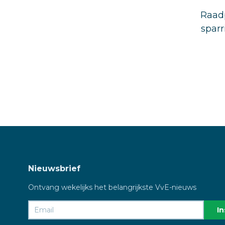
Raadp
sparr
Nieuwsbrief
Ontvang wekelijks het belangrijkste VvE-nieuws