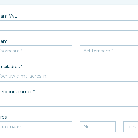
aam VvE
aam
mailadres *
lefoonnummer *
res