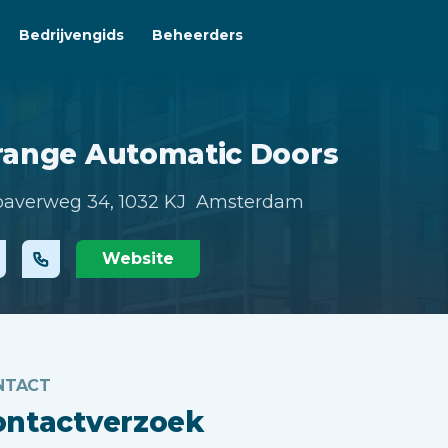
Bedrijvengids
Beheerders
range Automatic Doors
averweg 34,
1032 KJ Amsterdam
Website
NTACT
ontactverzoek