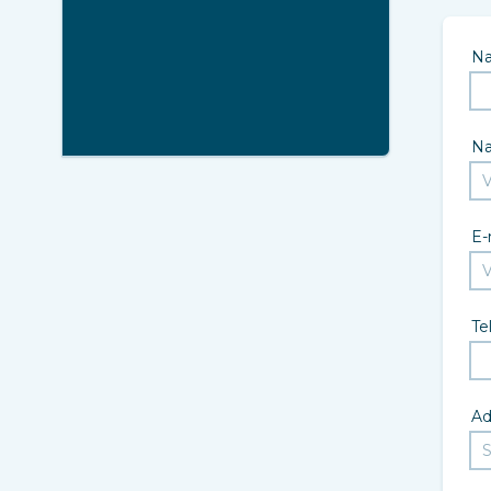
N
N
E-
Te
Ad