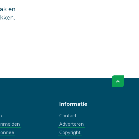
aak en
ukken.
Informatie
n
Contact
aanmelden
Adverteren
bonnee
Copyright