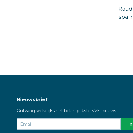
Raadp
sparr
Nieuwsbrief
Ontvang wekelijks het belangrijkste VvE-nieuws