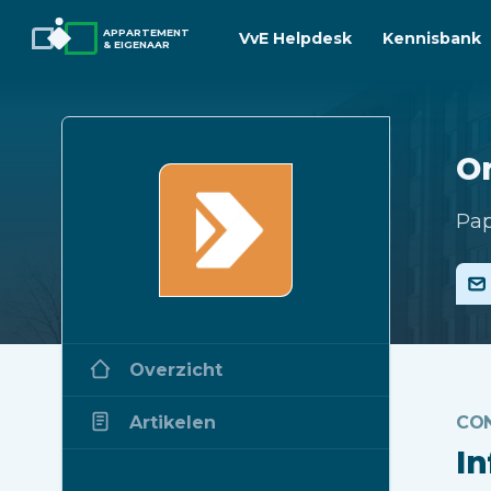
APPARTEMENT
VvE Helpdesk
Kennisbank
& EIGENAAR
O
Pap
Overzicht
Artikelen
CO
I