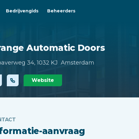
Bedrijvengids
Beheerders
range Automatic Doors
averweg 34,
1032 KJ Amsterdam
Website
NTACT
nformatie-aanvraag