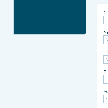
N
N
E-
Te
Ad