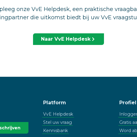
leeg onze VvE Helpdesk, een praktische vraagb
ingpartner die uitkomst biedt bij uw VvE vraagst
Naar VvE Helpdesk
Platform
Profiel
VvE Helpdesk
Inlogge
Stel uw vraag
Gratis 
Kennisbank
Word a