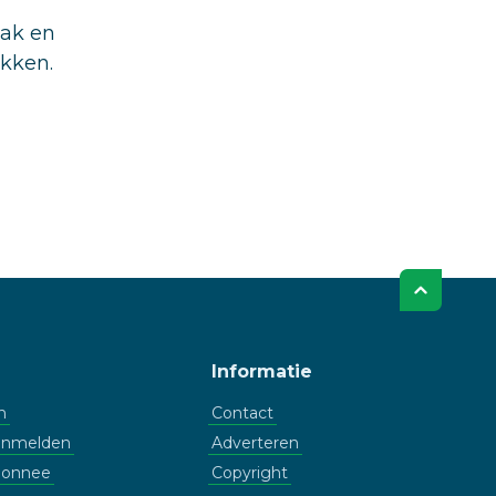
aak en
ukken.
Informatie
n
Contact
aanmelden
Adverteren
bonnee
Copyright