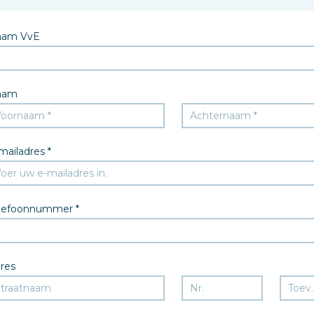
aam VvE
aam
mailadres *
lefoonnummer *
res