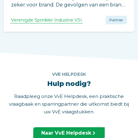
zeker voor brand. De gevolgen van een brand
laten vaak diepe sporen achter waar we liever
niet bij stilstaan. Neem dus preventieve
Verenigde Sprinkler Industrie VSI
Partner
maatregelen en installeer een actief
blussysteem, zoals sprinklers.
VVE HELPDESK
Hulp nodig?
Raadpleeg onze VvE Helpdesk, een praktische
vraagbaak en sparringpartner die uitkomst biedt bij
uw VvE vraagstukken.
Naar VvE Helpdesk