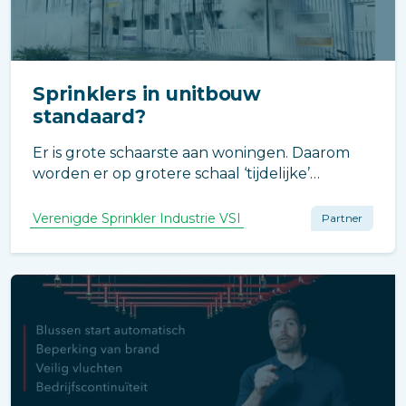
Sprinklers in unitbouw
standaard?
Er is grote schaarste aan woningen. Daarom
worden er op grotere schaal ‘tijdelijke’
woningen in de vorm van unitbouw
gerealiseerd. Deze woningen mogen een
Verenigde Sprinkler Industrie VSI
Partner
lager brandveiligheidsniveau hebben, terwijl
er extra risico zijn. Sprinklers blijken de
oplossing.