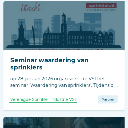
Seminar waardering van
sprinklers
op 28 januari 2026 organiseert de VSI het
seminar ‘Waardering van sprinklers’. Tijdens dit
seminar krijgt u meer inzicht in de
toepassingen van sprinklers en wordt u in één
Verenigde Sprinkler Industrie VSI
Partner
dag bijgepraat over essentiële ontwikkelingen
rondom sprinklersystemen.