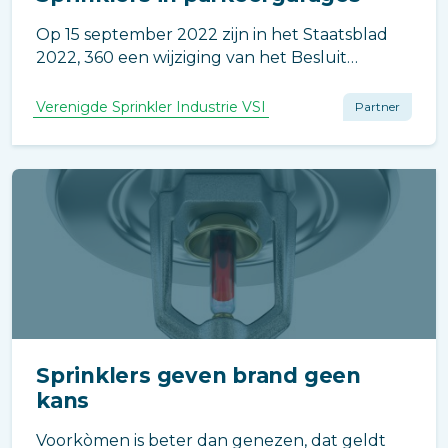
Op 15 september 2022 zijn in het Staatsblad
2022, 360 een wijziging van het Besluit
bouwwerken leefomgeving alsmede enkele
andere besluiten in verband met de
Verenigde Sprinkler Industrie VSI
Partner
brandveiligheid van parkeergarages
aangekondigd.
Sprinklers geven brand geen
kans
Voorkòmen is beter dan genezen, dat geldt