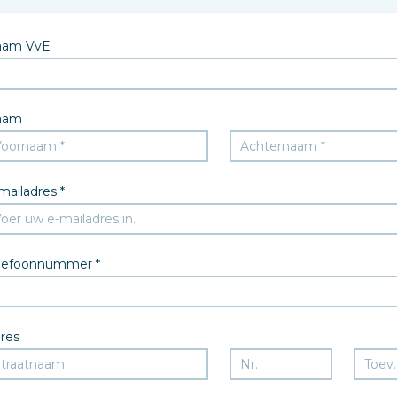
aam VvE
aam
mailadres *
lefoonnummer *
res