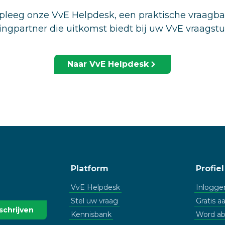
leeg onze VvE Helpdesk, een praktische vraagb
ingpartner die uitkomst biedt bij uw VvE vraagst
Naar VvE Helpdesk
Platform
Profiel
VvE Helpdesk
Inlogge
Stel uw vraag
Gratis 
Kennisbank
Word a