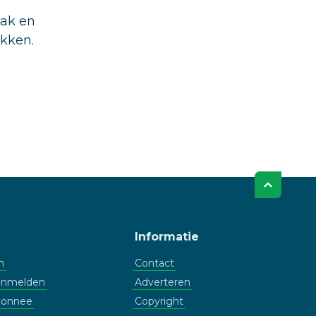
aak en
ukken.
Informatie
n
Contact
aanmelden
Adverteren
bonnee
Copyright