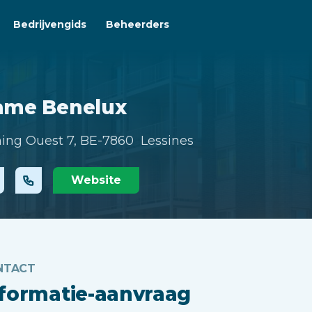
Bedrijvengids
Beheerders
ame Benelux
ing Ouest 7,
BE-7860 Lessines
Website
NTACT
nformatie-aanvraag