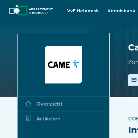
APPARTEMENT
VvE Helpdesk
Kennisbank
& EIGENAAR
C
Zon
Overzicht
Artikelen
CO
I