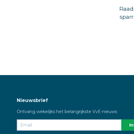
Raadp
sparr
Nieuwsbrief
Ontvang wekelijks het belangrijkste VvE-nieuws