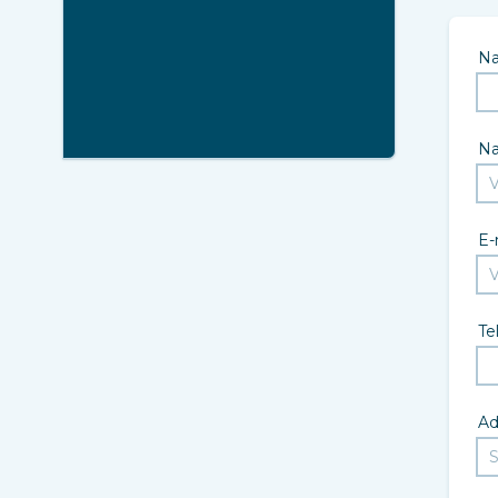
N
N
E-
Te
Ad