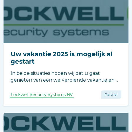
Uw vakantie 2025 is mogelijk al
gestart
In beide situaties hopen wij dat u gaat
genieten van een welverdiende vakantie en
na afloop uitgerust en met nieuwe energie
weer thuis komt.
Lockwell Security Systems BV
Partner