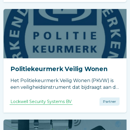
Politiekeurmerk Veilig Wonen
Het Politiekeurmerk Veilig Wonen (PKVW) is
een veiligheidsinstrument dat bijdraagt aan de
sociale veiligheid in en rond woningen,
wooncomplexen, in buurten en wijken.
Lockwell Security Systems BV
Partner