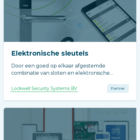
Elektronische sleutels
Door een goed op elkaar afgestemde
combinatie van sloten en elektronische
voorzieningen zorgt u ervoor dat uw pand er
open en toegankelijk uitziet, maar
Lockwell Security Systems BV
Partner
tegelijkertijd hermetisch afgesloten is voor
bezoekers of niet-geaccrediteerde
werknemers.