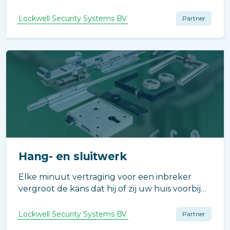
voorzieningen zorgt u ervoor dat uw pand er
open en toegankelijk uitziet, maar
Lockwell Security Systems BV
Partner
tegelijkertijd hermetisch afgesloten is voor
bezoekers of niet-geaccrediteerde
werknemers.
Hang- en sluitwerk
Elke minuut vertraging voor een inbreker
vergroot de kans dat hij of zij uw huis voorbij
gaat. De kans op ontdekking, als het moeizaam
wordt om in te breken, neemt immers
Lockwell Security Systems BV
Partner
evenredig toe.