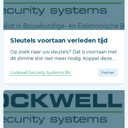
Sleutels voortaan verleden tijd
Op zoek naar uw sleutels? Dat is voortaan met
dit slimme slot niet meer nodig. Koppel deze
Slim Elektronische Motorcilinder met de app
en ontgrendel deuren/kasten met een
Lockwell Security Systems BV
Partner
eenvoudig ‘tikje’ op uw smartphone of
smartwatch.