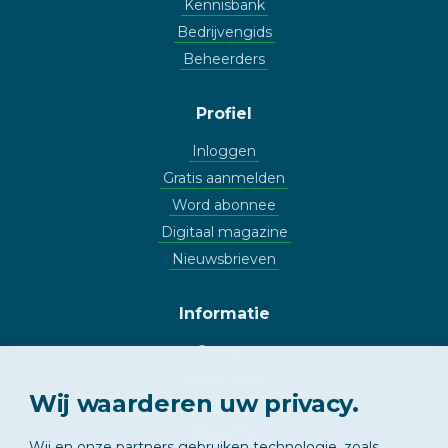
Kennisbank
Bedrijvengids
Beheerders
Profiel
Inloggen
Gratis aanmelden
Word abonnee
Digitaal magazine
Nieuwsbrieven
Informatie
Contact
Adverteren
Wij waarderen uw privacy.
Copyright
Vrijwaring
Wij en onze partners gebruiken technologie, zoals