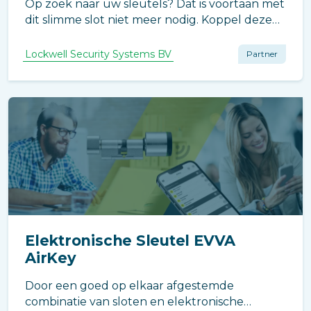
Op zoek naar uw sleutels? Dat is voortaan met
dit slimme slot niet meer nodig. Koppel deze
Slim Elektronische Motorcilinder met de app
en ontgrendel uw voordeur met een
Lockwell Security Systems BV
Partner
eenvoudig ‘tikje’ op uw smartphone of Apple
Watch.
Elektronische Sleutel EVVA
AirKey
Door een goed op elkaar afgestemde
combinatie van sloten en elektronische