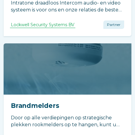
Intratone draadloos Intercom audio- en video
systeem is voor ons en onze relaties de beste
oplossing voor het snel en efficiënt plaatsen
van intercomsystemen. Voordelen: geen
Lockwell Security Systems BV
Partner
kabels en breekwerk meer nodig; werkt via
mobiele netwerk, dus ook via IPad
Brandmelders
Door op alle verdiepingen op strategische
plekken rookmelders op te hangen, kunt u
snel ingrijpen wanneer dat nodig is.