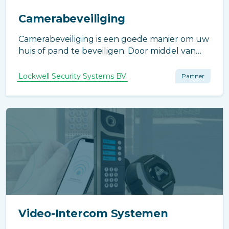
Camerabeveiliging
Camerabeveiliging is een goede manier om uw
huis of pand te beveiligen. Door middel van
camera’s kunt u namelijk observeren,
registreren en indien nodig, alarmeren. En
Lockwell Security Systems BV
Partner
camera’s zijn in elke situatie inzetbaar.
Video-Intercom Systemen