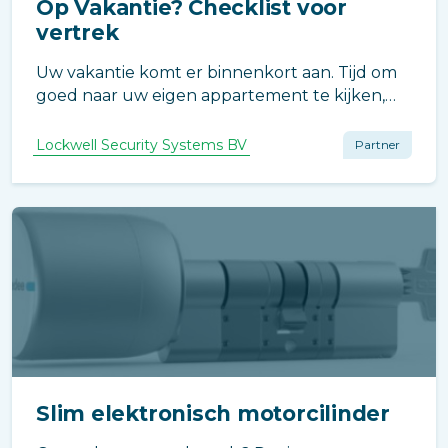
Op Vakantie? Checklist voor
vertrek
Uw vakantie komt er binnenkort aan. Tijd om
goed naar uw eigen appartement te kijken,
want is dat wel goed beveiligd tegen inbraak?
Misschien heeft u goedgekeurde
Lockwell Security Systems BV
Partner
veiligheidssloten nodig en/of een
inbraaksignaleringssysteem en/of
beveiligingscamera’s.
Slim elektronisch motorcilinder