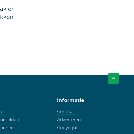
aak en
ukken.
Informatie
n
Contact
aanmelden
Adverteren
bonnee
Copyright