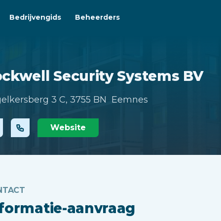
Bedrijvengids
Beheerders
ckwell Security Systems BV
elkersberg 3 C,
3755 BN Eemnes
Website
NTACT
nformatie-aanvraag