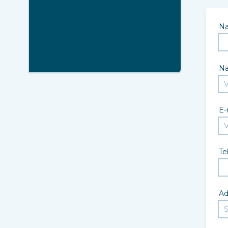
N
N
E-
Te
Ad