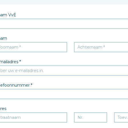
aam VvE
aam
mailadres *
lefoonnummer *
res