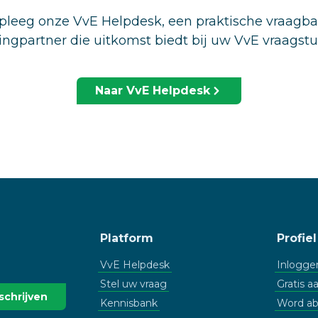
leeg onze VvE Helpdesk, een praktische vraagb
ingpartner die uitkomst biedt bij uw VvE vraagst
Naar VvE Helpdesk
Platform
Profiel
VvE Helpdesk
Inlogge
Stel uw vraag
Gratis 
Kennisbank
Word a