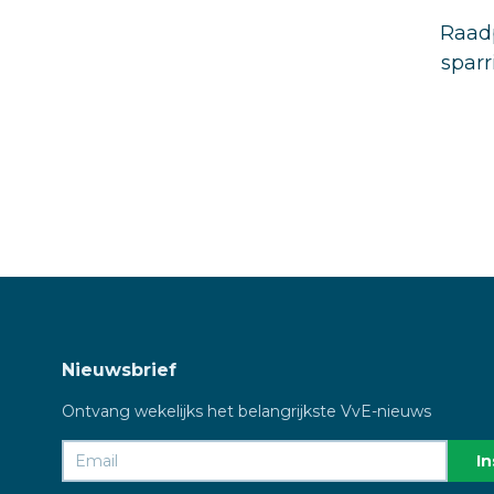
Raadp
sparr
Nieuwsbrief
Ontvang wekelijks het belangrijkste VvE-nieuws