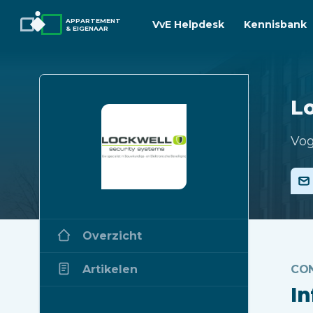
APPARTEMENT
VvE Helpdesk
Kennisbank
& EIGENAAR
Lo
Vog
Overzicht
Artikelen
CO
I