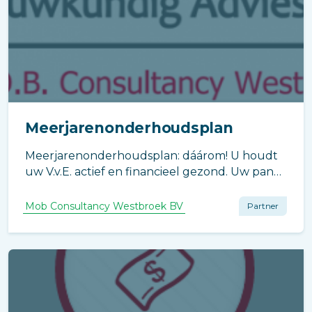
Meerjarenonderhoudsplan
Meerjarenonderhoudsplan: dáárom! U houdt
uw V.v.E. actief en financieel gezond. Uw pand
blijft er netjes bij staan. Geen verrassingen in
de toekomst! mob.nl
Mob Consultancy Westbroek BV
Partner