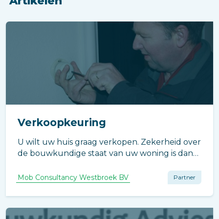
Artikelen
Verkoopkeuring
U wilt uw huis graag verkopen. Zekerheid over
de bouwkundige staat van uw woning is dan
belangrijk. U bent namelijk wettelijk verplicht
de koper hierover go
Mob Consultancy Westbroek BV
Partner