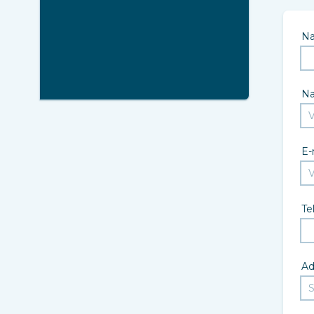
N
N
E-
Te
Ad