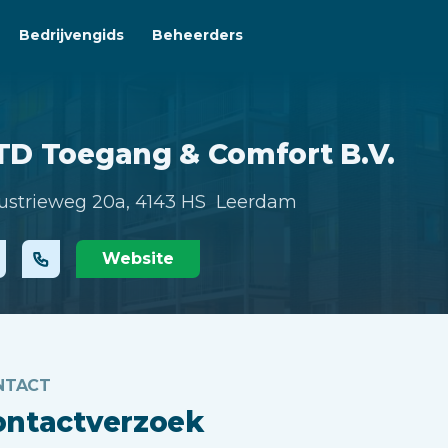
Bedrijvengids
Beheerders
TD Toegang & Comfort B.V.
ustrieweg 20a,
4143 HS Leerdam
Website
NTACT
ontactverzoek