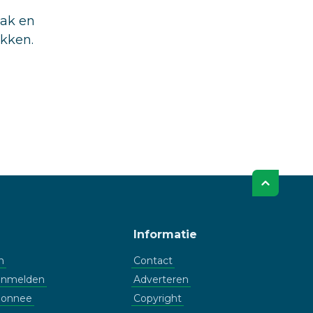
aak en
ukken.
Informatie
n
Contact
aanmelden
Adverteren
bonnee
Copyright