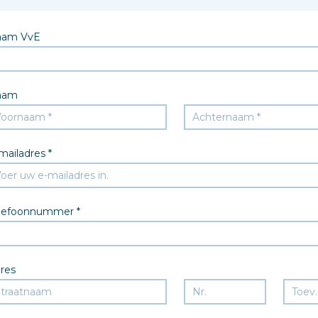
aam VvE
aam
mailadres *
lefoonnummer *
res