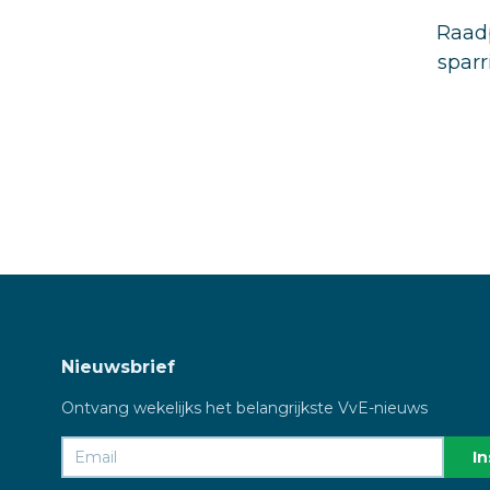
Raadp
sparr
Nieuwsbrief
Ontvang wekelijks het belangrijkste VvE-nieuws