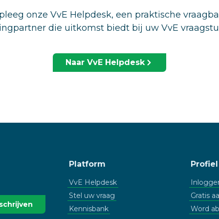
leeg onze VvE Helpdesk, een praktische vraagb
ingpartner die uitkomst biedt bij uw VvE vraagst
Naar VvE Helpdesk
Platform
Profiel
VvE Helpdesk
Inlogge
Stel uw vraag
Gratis 
Kennisbank
Word a