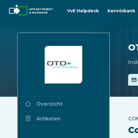
APPARTEMENT
VvE Helpdesk
Kennisbank
& EIGENAAR
O
Ind
Overzicht
Artikelen
CO
C