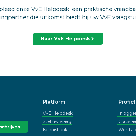
leeg onze VvE Helpdesk, een praktische vraagb
ingpartner die uitkomst biedt bij uw VvE vraagst
Naar VvE Helpdesk
Platform
Profiel
VvE Helpdesk
Inlogge
Stel uw vraag
Gratis 
Kennisbank
Word a