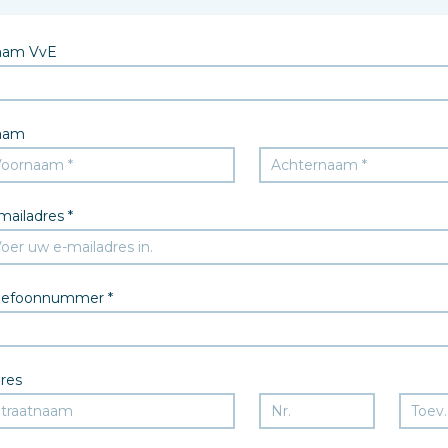
aam VvE
aam
mailadres *
lefoonnummer *
res