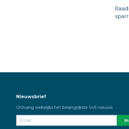
Raadp
sparr
Nieuwsbrief
Ontvang wekelijks het belangrijkste VvE-nieuws