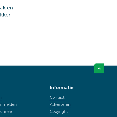
aak en
ukken.
Informatie
n
Contact
aanmelden
Adverteren
bonnee
Copyright