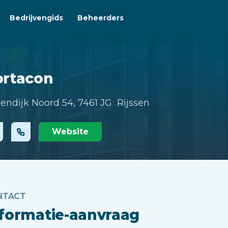
Bedrijvengids
Beheerders
ortacon
endijk Noord 54,
7461 JG Rijssen
Website
NTACT
nformatie-aanvraag