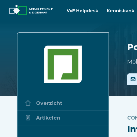
APPARTEMENT
VvE Helpdesk
Kennisbank
& EIGENAAR
P
Mol
Overzicht
Artikelen
CO
I