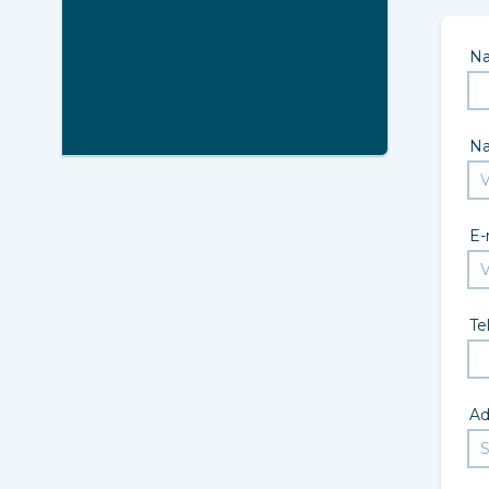
N
N
E-
Te
Ad