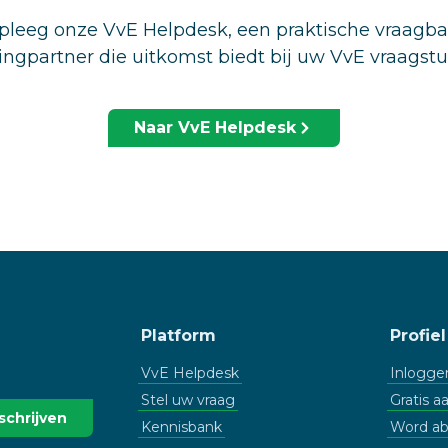
leeg onze VvE Helpdesk, een praktische vraagb
ingpartner die uitkomst biedt bij uw VvE vraagst
Naar VvE Helpdesk
Platform
Profiel
VvE Helpdesk
Inlogge
Stel uw vraag
Gratis 
Kennisbank
Word a