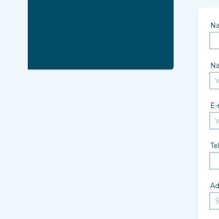
N
N
E-
Te
Ad