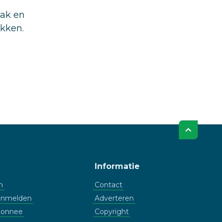
aak en
ukken.
Informatie
n
Contact
aanmelden
Adverteren
bonnee
Copyright