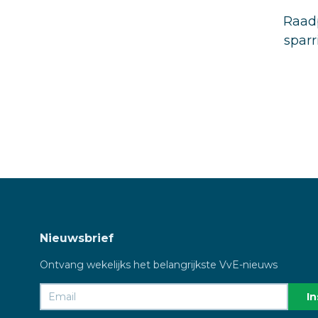
Raadp
sparr
Nieuwsbrief
Ontvang wekelijks het belangrijkste VvE-nieuws