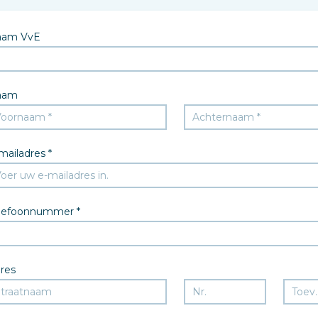
aam VvE
aam
mailadres *
lefoonnummer *
res