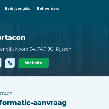
Bedrijvengids
Beheerders
ortacon
endijk Noord 54,
7461 JG Rijssen
Website
NTACT
nformatie-aanvraag