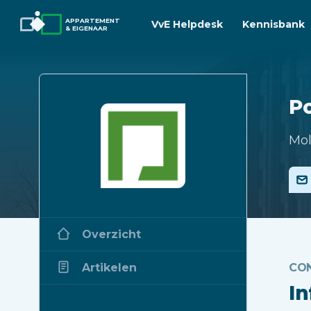
APPARTEMENT
VvE Helpdesk
Kennisbank
& EIGENAAR
P
Mol
Overzicht
Artikelen
CO
I