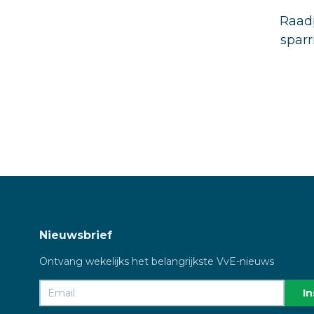
Raadp
sparr
Nieuwsbrief
Ontvang wekelijks het belangrijkste VvE-nieuws