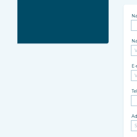
N
N
E-
Te
Ad