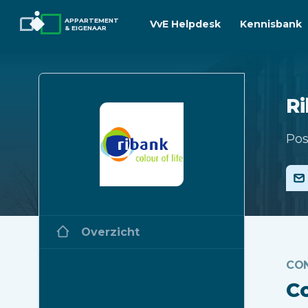
APPARTEMENT
VvE Helpdesk
Kennisbank
& EIGENAAR
R
Pos
Overzicht
CO
C