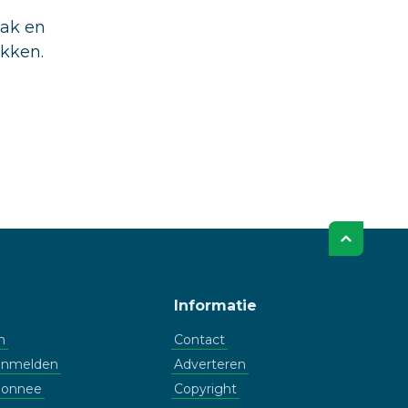
aak en
ukken.
Informatie
n
Contact
aanmelden
Adverteren
bonnee
Copyright