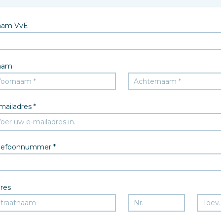
aam VvE
aam
mailadres *
lefoonnummer *
res