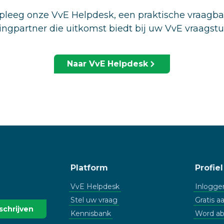
leeg onze VvE Helpdesk, een praktische vraagb
ingpartner die uitkomst biedt bij uw VvE vraagst
Naar VvE Helpdesk
Platform
Profiel
VvE Helpdesk
Inlogge
Stel uw vraag
Gratis 
Kennisbank
Word a