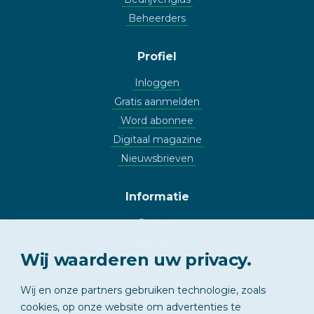
Beheerders
Profiel
Inloggen
Gratis aanmelden
Word abonnee
Digitaal magazine
Nieuwsbrieven
Informatie
Contact
Adverteren
Wij waarderen uw privacy.
Copyright
Vrijwaring
Wij en onze partners gebruiken technologie, zoals
Privacy
cookies, op onze website om advertenties te