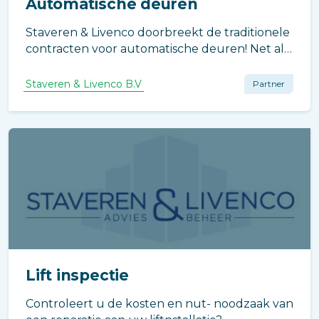
Automatische deuren
Staveren & Livenco doorbreekt de traditionele
contracten voor automatische deuren! Net als
bij liftinstallaties en gevelinstallaties bieden wij
nu ook voor automatische deuren een
Staveren & Livenco B.V
Partner
totaalconcept.
Lift inspectie
Controleert u de kosten en nut- noodzaak van