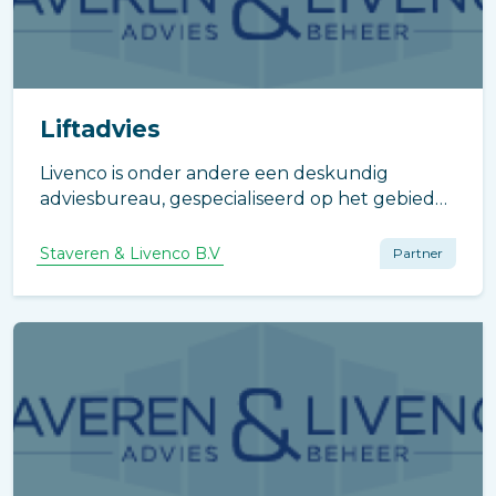
Liftadvies
Livenco is onder andere een deskundig
adviesbureau, gespecialiseerd op het gebied
van liftinstallaties, dakwagens, automatische
deuren, slagbomen en andere
Staveren & Livenco B.V
Partner
transportinstallaties.