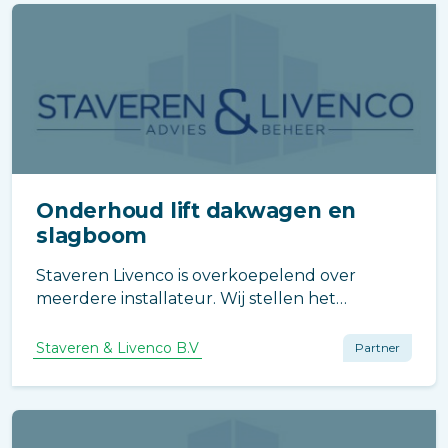
Onderhoud lift dakwagen en
slagboom
Staveren Livenco is overkoepelend over
meerdere installateur. Wij stellen het
onderhoudsbedrijf voor die de installatie gaat
onderhouden en waarvan wij garant staan dat
Staveren & Livenco B.V
Partner
ze het type installatie goed onderhouden. Al
uw installaties onder één vlag.