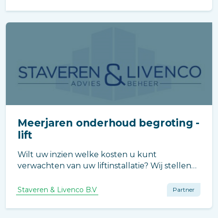
Meerjaren onderhoud begroting -
lift
Wilt uw inzien welke kosten u kunt
verwachten van uw liftinstallatie? Wij stellen
een MJOB op waarbij verwachte kosten van
onderdelen worden gerapporteerd. Op deze
Staveren & Livenco B.V
Partner
manier heeft u een onafhankelijk
kostenoverzicht betreffende uw installatie.