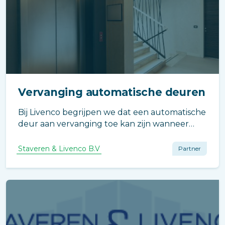
Vervanging automatische deuren
Bij Livenco begrijpen we dat een automatische
deur aan vervanging toe kan zijn wanneer
deze storingen vertoont of het einde van de
levensduur nadert.
Staveren & Livenco B.V
Partner