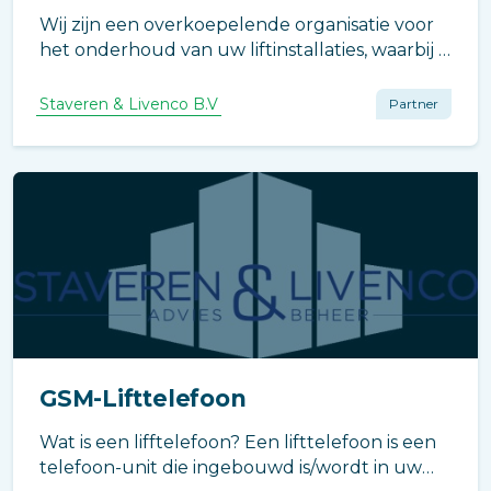
Wij zijn een overkoepelende organisatie voor
het onderhoud van uw liftinstallaties, waarbij u
niet afhankelijk bent van één
onderhoudsfirma.
Staveren & Livenco B.V
Partner
GSM-Lifttelefoon
Wat is een lifftelefoon? Een lifttelefoon is een
telefoon-unit die ingebouwd is/wordt in uw