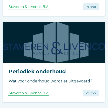
liftinstallatie. Deze kan werken op basis van
een analoge lijn of op GSM-techniek.
Staveren & Livenco B.V
Partner
Periodiek onderhoud
Wat voor onderhoud wordt er uitgevoerd?
Staveren & Livenco B.V
Partner