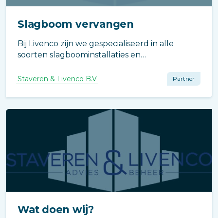
Slagboom vervangen
Bij Livenco zijn we gespecialiseerd in alle
soorten slagboominstallaties en
toegangscontrole systemen. Of u nu een
slagboom wilt vervangen of een nieuwe
Staveren & Livenco B.V
Partner
slagboom wilt kopen.
Wat doen wij?