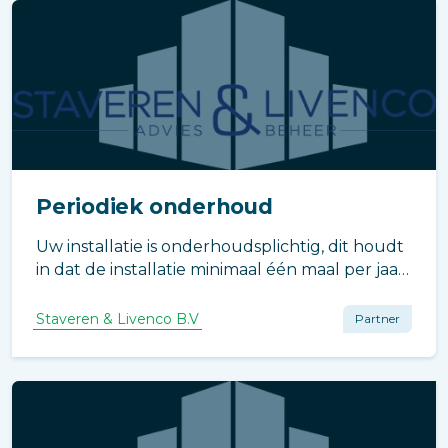
Periodiek onderhoud
Uw installatie is onderhoudsplichtig, dit houdt
in dat de installatie minimaal één maal per jaar
geïnspecteerd dient te worden door een
deskundige.
Staveren & Livenco B.V
Partner