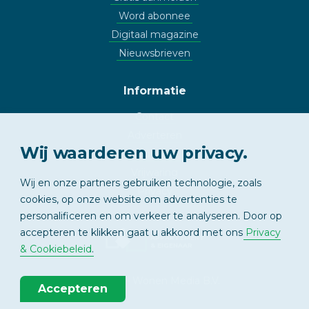
Word abonnee
Digitaal magazine
Nieuwsbrieven
Informatie
Contact
Adverteren
Wij waarderen uw privacy.
Copyright
Vrijwaring
Wij en onze partners gebruiken technologie, zoals
Privacy
cookies, op onze website om advertenties te
personalificeren en om verkeer te analyseren. Door op
accepteren te klikken gaat u akkoord met ons
Privacy
APPARTEMENT
& EIGENAAR
& Cookiebeleid
.
© 2026 - Wonen Media B.V.
Accepteren