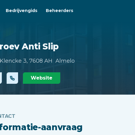
Bedrijvengids
Beheerders
roev Anti Slip
Klencke 3,
7608 AH Almelo
Website
NTACT
nformatie-aanvraag