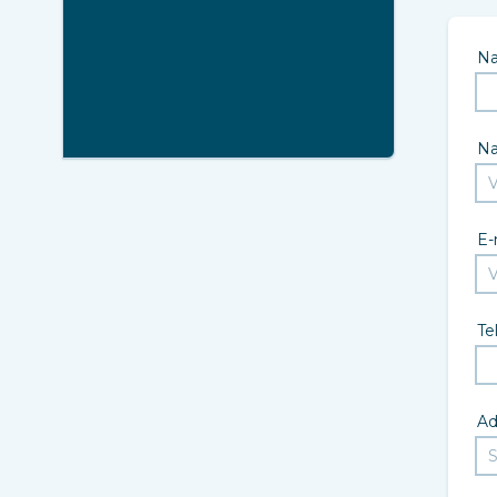
N
N
E-
Te
Ad