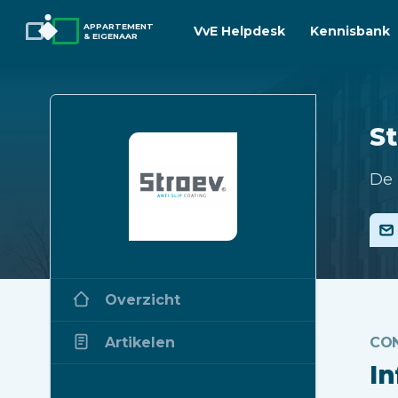
APPARTEMENT
VvE Helpdesk
Kennisbank
& EIGENAAR
St
De 
Overzicht
Artikelen
CO
I