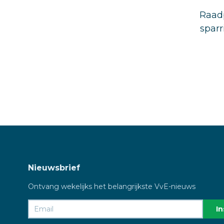
Raadp
sparr
Nieuwsbrief
Ontvang wekelijks het belangrijkste VvE-nieuws