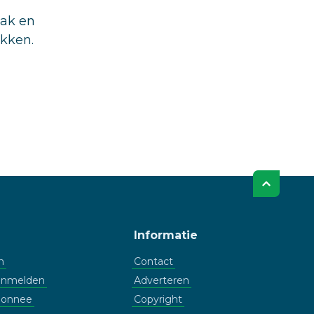
aak en
ukken.
Informatie
n
Contact
aanmelden
Adverteren
bonnee
Copyright