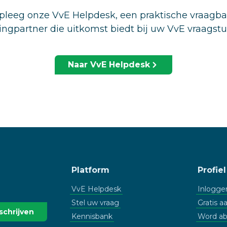
leeg onze VvE Helpdesk, een praktische vraagb
ingpartner die uitkomst biedt bij uw VvE vraagst
Naar VvE Helpdesk
Platform
Profiel
VvE Helpdesk
Inlogge
Stel uw vraag
Gratis 
Kennisbank
Word a