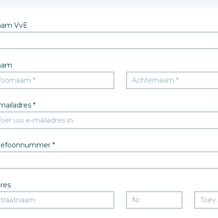
aam VvE
aam
mailadres *
lefoonnummer *
res