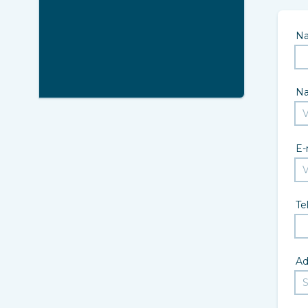
N
N
E-
Te
Ad