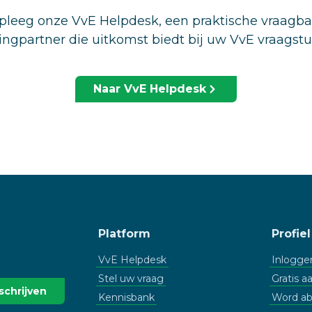
leeg onze VvE Helpdesk, een praktische vraagb
ingpartner die uitkomst biedt bij uw VvE vraagst
Naar VvE Helpdesk
Platform
Profiel
VvE Helpdesk
Inlogge
Stel uw vraag
Gratis 
Kennisbank
Word a