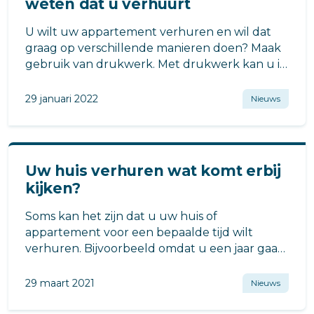
weten dat u verhuurt
U wilt uw appartement verhuren en wil dat
graag op verschillende manieren doen? Maak
gebruik van drukwerk. Met drukwerk kan u in
de omgeving laten weten dat u aan het
verhuren bent. Dus lees snel verder.
29 januari 2022
Nieuws
Uw huis verhuren wat komt erbij
kijken?
Soms kan het zijn dat u uw huis of
appartement voor een bepaalde tijd wilt
verhuren. Bijvoorbeeld omdat u een jaar gaat
werken in het buitenland of omdat u een
wereldreis gaat maken.
29 maart 2021
Nieuws