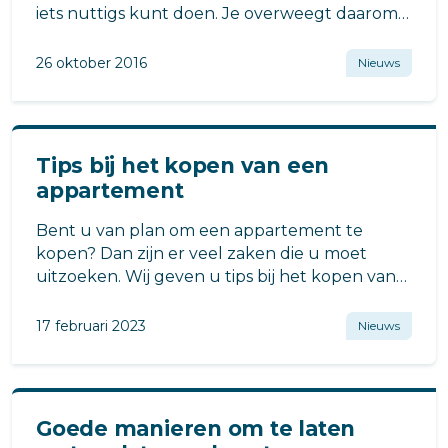
iets nuttigs kunt doen. Je overweegt daarom
een appartement te kopen om deze
vervolgens te verhuren. Klinkt als een goed
26 oktober 2016
Nieuws
plan!
Tips bij het kopen van een
appartement
Bent u van plan om een appartement te
kopen? Dan zijn er veel zaken die u moet
uitzoeken. Wij geven u tips bij het kopen van
een appartement.
17 februari 2023
Nieuws
Goede manieren om te laten