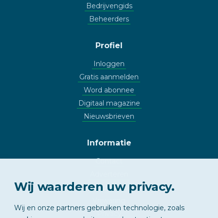
Bedrijvengids
Beheerders
Profiel
Inloggen
Gratis aanmelden
Word abonnee
Digitaal magazine
Nieuwsbrieven
Informatie
Contact
Adverteren
Wij waarderen uw privacy.
Copyright
Vrijwaring
Wij en onze partners gebruiken technologie, zoals
Privacy