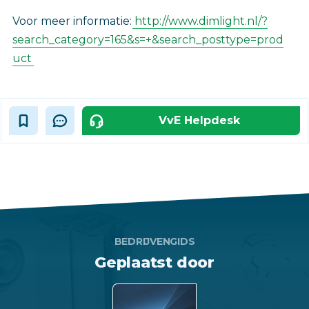
Voor meer informatie:
http://www.dimlight.nl/?
search_category=165&s=+&search_posttype=prod
uct
VvE Helpdesk
BEDRIJVENGIDS
Geplaatst door