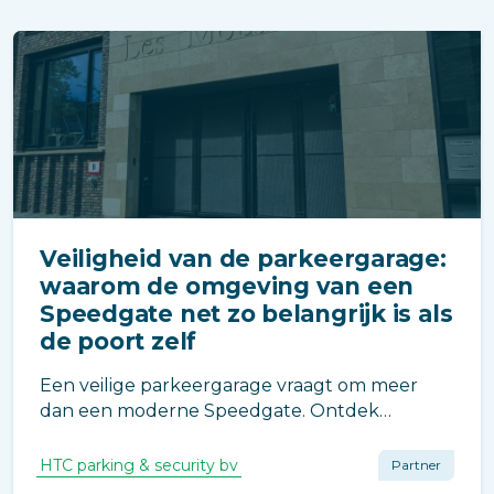
Veiligheid van de parkeergarage:
waarom de omgeving van een
Speedgate net zo belangrijk is als
de poort zelf
Een veilige parkeergarage vraagt om meer
dan een moderne Speedgate. Ontdek
waarom ook de inrichting rondom de
toegangspoort essentieel is voor een veilige
HTC parking & security bv
Partner
VvE.