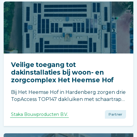
Veilige toegang tot
dakinstallaties bij woon- en
zorgcomplex Het Heemse Hof
Bij Het Heemse Hof in Hardenberg zorgen drie
TopAccess TOP147 dakluiken met schaartrap
voor directe toegang tot de daken met
zonnepanelen en technische installaties, zodat
Staka Bouwproducten B.V.
Partner
onderhoud en inspecties veilig en efficiënt
kunnen worden uitgevoerd.