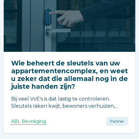
Wie beheert de sleutels van uw
appartementencomplex, en weet
u zeker dat die allemaal nog in de
juiste handen zijn?
Bij veel VvE's is dat lastig te controleren.
Sleutels raken kwijt, bewoners verhuizen,
druppels verdwijnen in een la en voor u het
weet weet niemand meer precies wie er nog
ABL Beveiliging
Partner
toegang heeft tot de centrale hal, de
fietsenstalling of de parkeergarage.