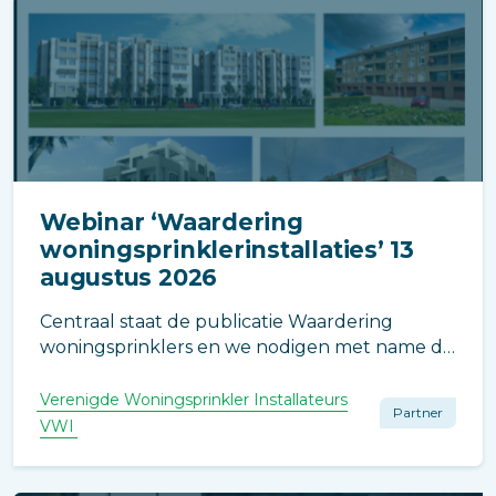
Webinar ‘Waardering
woningsprinklerinstallaties’ 13
augustus 2026
Centraal staat de publicatie Waardering
woningsprinklers en we nodigen met name de
brandweer, het bevoegd gezag en adviseurs
uit voor deelname aan dit gratis webinar.
Verenigde Woningsprinkler Installateurs
Partner
VWI