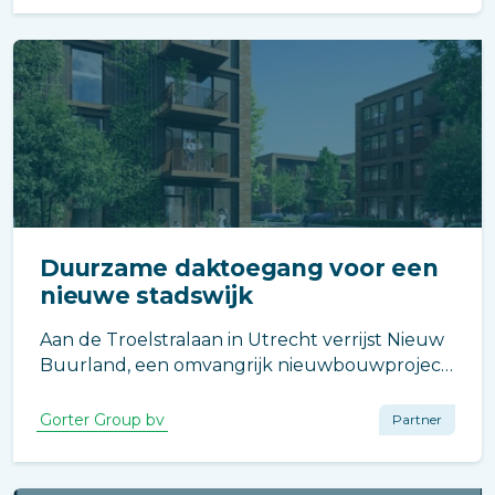
Duurzame daktoegang voor een
nieuwe stadswijk
Aan de Troelstralaan in Utrecht verrijst Nieuw
Buurland, een omvangrijk nieuwbouwproject
waarin duurzaamheid, wooncomfort en een
aantrekkelijke leefomgeving samenkomen.
Gorter Group bv
Partner