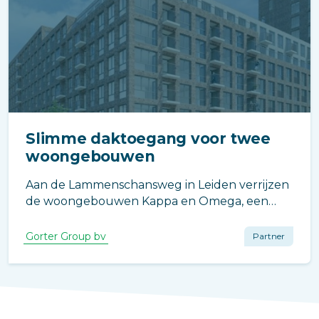
Slimme daktoegang voor twee
woongebouwen
Aan de Lammenschansweg in Leiden verrijzen
de woongebouwen Kappa en Omega, een
ontwikkeling die bijdraagt aan de verdere
transformatie van de Lammenschansdriehoek.
Gorter Group bv
Partner