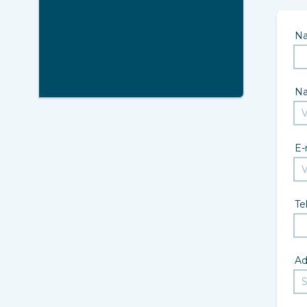
N
N
E-
Te
Ad