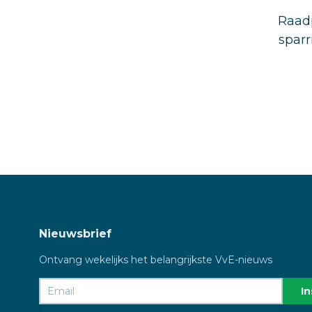
Raadp
sparr
Nieuwsbrief
Ontvang wekelijks het belangrijkste VvE-nieuws