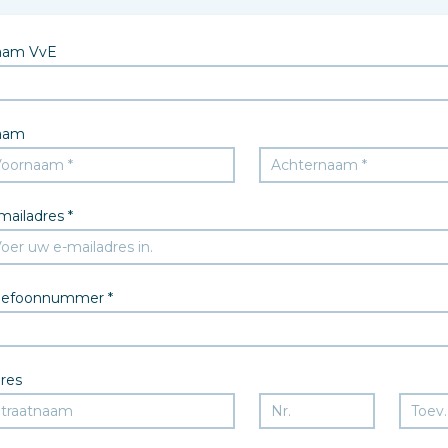
aam VvE
aam
mailadres *
lefoonnummer *
res