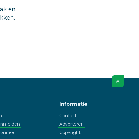
aak en
ukken.
Informatie
n
Contact
aanmelden
Adverteren
bonnee
Copyright