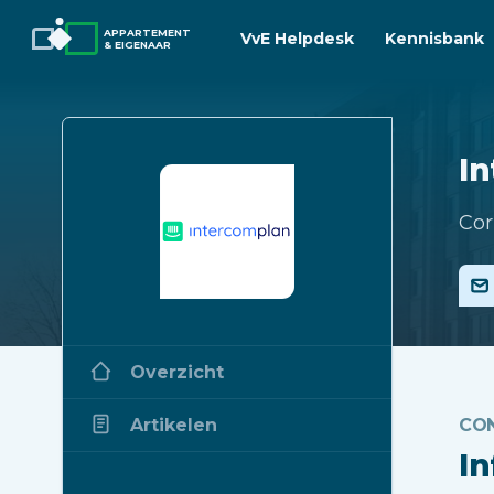
APPARTEMENT
VvE Helpdesk
Kennisbank
& EIGENAAR
I
Cor
Overzicht
Artikelen
CO
I