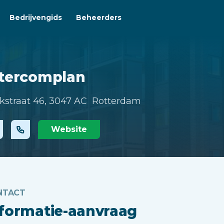
Bedrijvengids
Beheerders
ntercomplan
kstraat 46,
3047 AC Rotterdam
Website
NTACT
nformatie-aanvraag