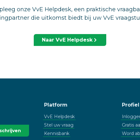
leeg onze VvE Helpdesk, een praktische vraagb
ingpartner die uitkomst biedt bij uw VvE vraagst
Naar VvE Helpdesk
Platform
Profiel
VvE Helpdesk
Inlogge
Stel uw vraag
Gratis 
Kennisbank
Word a