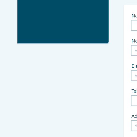
N
N
E-
Te
Ad