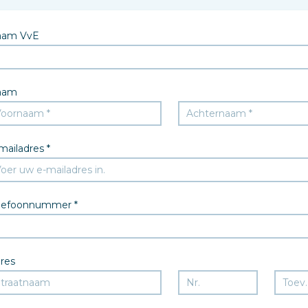
aam VvE
aam
mailadres *
lefoonnummer *
res