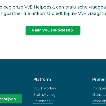
leeg onze VvE Helpdesk, een praktische vraagb
ingpartner die uitkomst biedt bij uw VvE vraagst
Naar VvE Helpdesk
Platform
Profiel
VvE Helpdesk
Inlogge
Stel uw vraag
Gratis 
Kennisbank
Word a