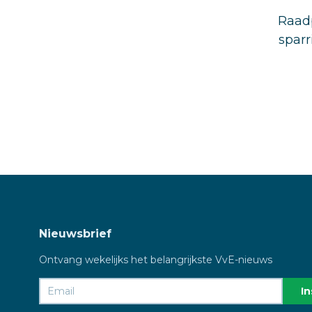
Raadp
sparr
Nieuwsbrief
Ontvang wekelijks het belangrijkste VvE-nieuws