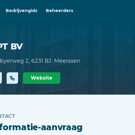
Bedrijvengids
Beheerders
PT BV
byerweg 2,
6231 BJ Meerssen
Website
NTACT
nformatie-aanvraag