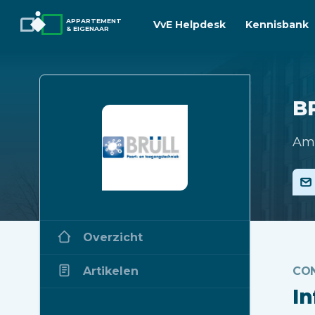
APPARTEMENT
VvE Helpdesk
Kennisbank
& EIGENAAR
B
Am
Overzicht
Artikelen
CO
I