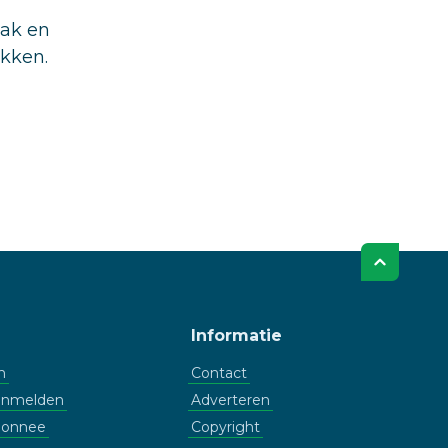
aak en
ukken.
Informatie
n
Contact
aanmelden
Adverteren
bonnee
Copyright