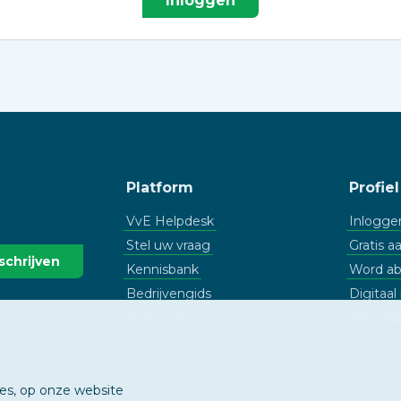
Inloggen
Platform
Profiel
VvE Helpdesk
Inlogge
Stel uw vraag
Gratis 
Kennisbank
Word a
Bedrijvengids
Digitaa
Beheerders
Nieuwsb
ies, op onze website