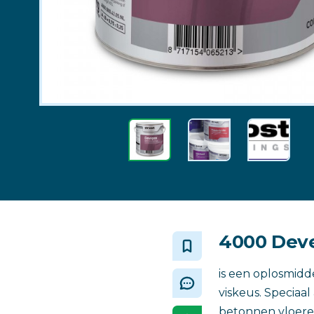
4000 Dev
is een oplosmidd
viskeus. Speciaa
betonnen vloere