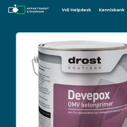
APPARTEMENT
VvE Helpdesk
Kennisbank
& EIGENAAR