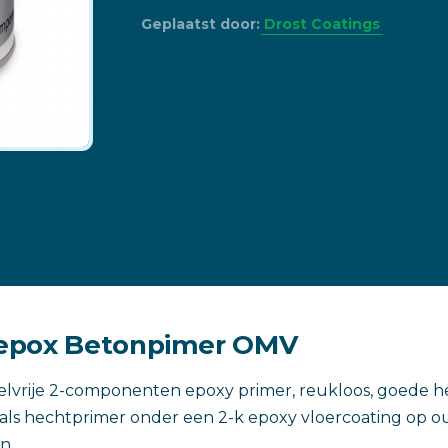
Geplaatst door:
Drost Coatings
epox Betonpimer OMV
elvrije 2-componenten epoxy primer, reukloos, goede he
l als hechtprimer onder een 2-k epoxy vloercoating op 
n.