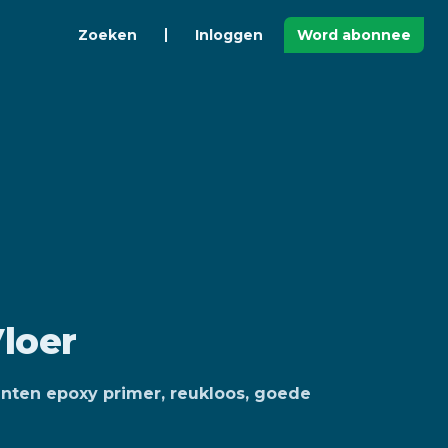
Zoeken
Inloggen
Word abonnee
loer
nten epoxy primer, reukloos, goede