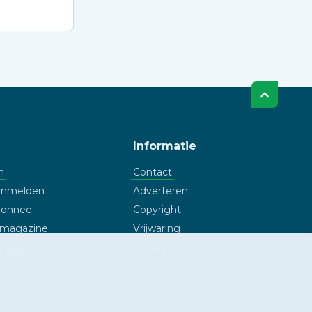
Informatie
n
Contact
aanmelden
Adverteren
bonnee
Copyright
l magazine
Vrijwaring
rieven
Privacy