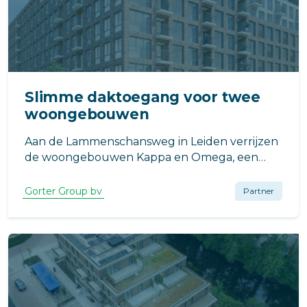
Slimme daktoegang voor twee
woongebouwen
Aan de Lammenschansweg in Leiden verrijzen
de woongebouwen Kappa en Omega, een
ontwikkeling die bijdraagt aan de verdere
transformatie van de Lammenschansdriehoek.
Gorter Group bv
Partner