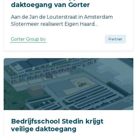
daktoegang van Gorter
Aan de Jan de Louterstraat in Amsterdam
Slotermeer realiseert Eigen Haard
Projectontwikkeling de nieuwbouw van 114
appartementen. Het project is ontworpen
Gorter Group bv
Partner
door Berger Barnett Architecten en wordt
gebouwd door KBK Bouwgroep.
Bedrijfsschool Stedin krijgt
veilige daktoegang