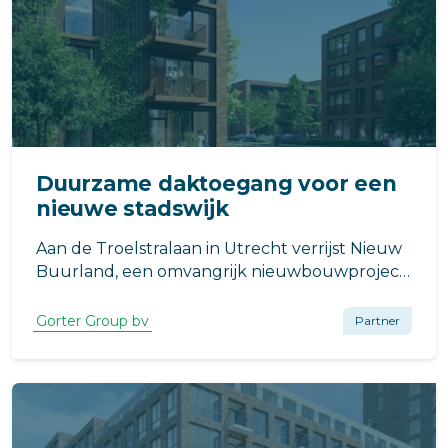
Duurzame daktoegang voor een
nieuwe stadswijk
Aan de Troelstralaan in Utrecht verrijst Nieuw
Buurland, een omvangrijk nieuwbouwproject
waarin duurzaamheid, wooncomfort en een
aantrekkelijke leefomgeving samenkomen.
Gorter Group bv
Partner