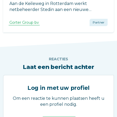
Aan de Keileweg in Rotterdam werkt
netbeheerder Stedin aan een nieuwe
bedrijfsschool voor de opleiding van technisch
personeel. Het project is ontworpen door
Gorter Group bv
Partner
Coare Architectuur en wordt eveneens
gerealiseerd door Coare Architectuur en
Realisatie.
REACTIES
Laat een bericht achter
Log in met uw profiel
Om een reactie te kunnen plaatsen heeft u
een profiel nodig.