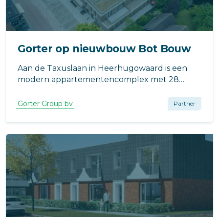
Gorter op nieuwbouw Bot Bouw
Aan de Taxuslaan in Heerhugowaard is een
modern appartementencomplex met 28
woningen gerealiseerd. Het ontwerp is
afkomstig van Studio S3 en de bouw werd
Gorter Group bv
Partner
uitgevoerd door Bot Bouw in opdracht van
Groen & Groen Vastgoed.