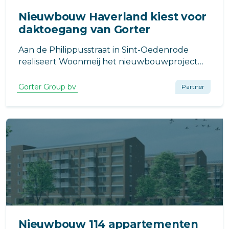
Nieuwbouw Haverland kiest voor
daktoegang van Gorter
Aan de Philippusstraat in Sint-Oedenrode
realiseert Woonmeij het nieuwbouwproject
Haverland, bestaande uit 50 appartementen.
Het project is ontworpen door Beusen
Gorter Group bv
Partner
Architecten en wordt gebouwd door Van der
Heijden Bouw en Ontwikkeling.
Nieuwbouw 114 appartementen