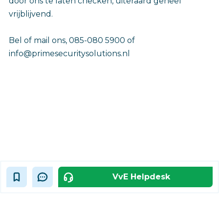
door ons te laten checken, uiteraard geheel
vrijblijvend.
Bel of mail ons, 085-080 5900 of
info@primesecuritysolutions.nl‎
VvE Helpdesk