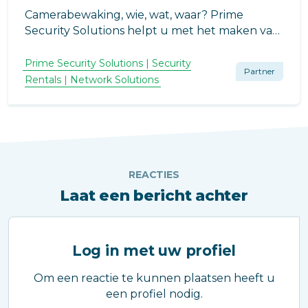
Camerabewaking, wie, wat, waar? Prime
Security Solutions helpt u met het maken van
de juiste keuzes bij de aanschaf en installatie
van een camerasysteem.
Prime Security Solutions | Security
Partner
Rentals | Network Solutions
REACTIES
Laat een bericht achter
Log in met uw profiel
Om een reactie te kunnen plaatsen heeft u
een profiel nodig.