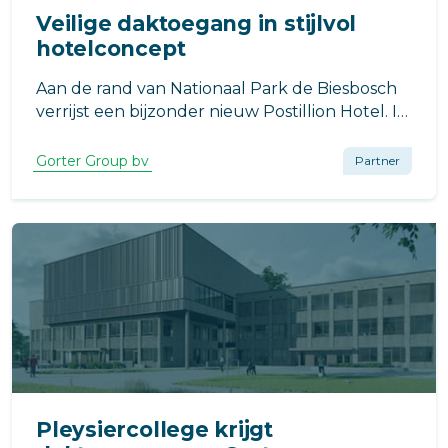
Veilige daktoegang in stijlvol
hotelconcept
Aan de rand van Nationaal Park de Biesbosch
verrijst een bijzonder nieuw Postillion Hotel. In
Raamsdonkveer, op de locatie van de
voormalige Veerse Toren, werkt VB Bouw aan
Gorter Group bv
Partner
een moderne hotelvoorziening met een
uitgesproken architectonisch karakter.
Pleysiercollege krijgt