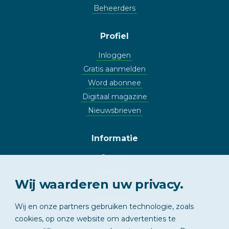
Beheerders
Profiel
Inloggen
Gratis aanmelden
Word abonnee
Digitaal magazine
Nieuwsbrieven
Informatie
Contact
Adverteren
Wij waarderen uw privacy.
Copyright
Vrijwaring
Wij en onze partners gebruiken technologie, zoals
Privacy
cookies, op onze website om advertenties te