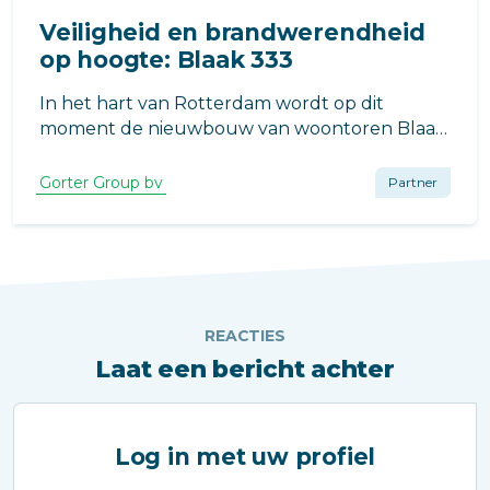
Veiligheid en brandwerendheid
op hoogte: Blaak 333
In het hart van Rotterdam wordt op dit
moment de nieuwbouw van woontoren Blaak
333 gerealiseerd, een iconisch project met
moderne appartementen en een prominente
Gorter Group bv
Partner
plek aan de skyline van de stad.
REACTIES
Laat een bericht achter
Log in met uw profiel