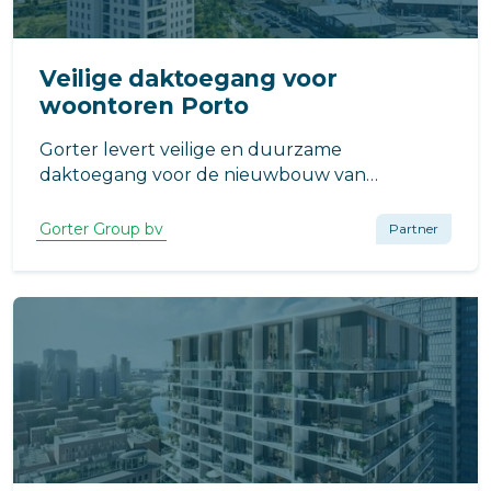
Veilige daktoegang voor
woontoren Porto
Gorter levert veilige en duurzame
daktoegang voor de nieuwbouw van
woontoren Porto in Almere Duin. Het gebouw
omvat 102 appartementen en maakt deel uit
Gorter Group bv
Partner
van de grootschalige gebiedsontwikkeling in
Almere Poort.