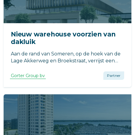
Nieuw warehouse voorzien van
dakluik
Aan de rand van Someren, op de hoek van de
Lage Akkerweg en Broekstraat, verrijst een
nieuw, modern warehouse voor NUVA
Keukens. De realisatie van dit project is in
Gorter Group bv
Partner
handen van Wijnen Bouw Someren, naar een
ontwerp van Denkkamer Architectuur &
Onderzoek.