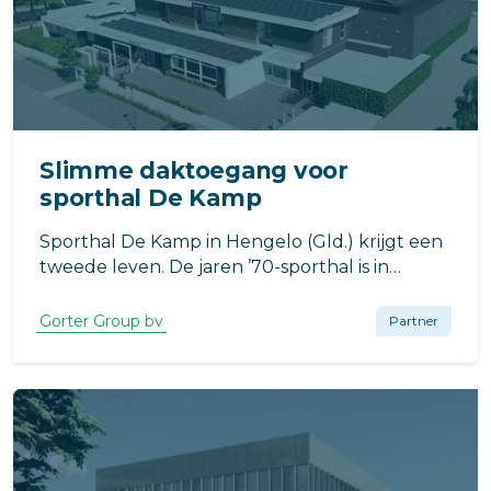
Slimme daktoegang voor
sporthal De Kamp
Sporthal De Kamp in Hengelo (Gld.) krijgt een
tweede leven. De jaren ’70-sporthal is in
opdracht van de gemeente Bronckhorst
grondig verduurzaamd, met een nieuwe
Gorter Group bv
Partner
installatieopzet, verbeterde isolatie én een
toekomstbestendige energievoorziening.