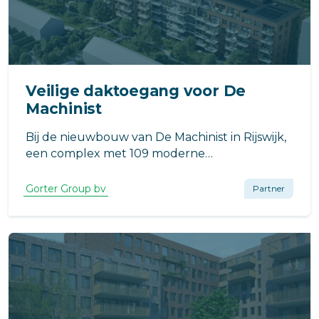
Veilige daktoegang voor De
Machinist
Bij de nieuwbouw van De Machinist in Rijswijk,
een complex met 109 moderne
appartementen, is veilige daktoegang een
essentieel onderdeel van het ontwerp.
Gorter Group bv
Partner