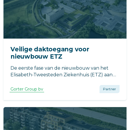
Veilige daktoegang voor
nieuwbouw ETZ
De eerste fase van de nieuwbouw van het
Elisabeth-Tweesteden Ziekenhuis (ETZ) aan
de Dokter Bloemenlaan in Tilburg markeert
een belangrijke stap in de modernisering van
Gorter Group bv
Partner
de zorginfrastructuur.