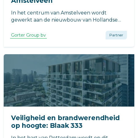
Amstelveen
In het centrum van Amstelveen wordt
gewerkt aan de nieuwbouw van Hollandse
Meesters: een omvangrijk woonproject met
huur- en koopwoningen, ontwikkeld door AM,
Gorter Group bv
Partner
naar ontwerp van Rijnboutt en uitgevoerd
door BAM Wonen Speciale Projecten.
Veiligheid en brandwerendheid
op hoogte: Blaak 333
In het hart van Rotterdam wordt op dit