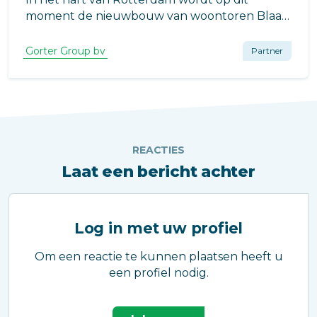
moment de nieuwbouw van woontoren Blaak
333 gerealiseerd, een iconisch project met
moderne appartementen en een prominente
Gorter Group bv
Partner
plek aan de skyline van de stad.
REACTIES
Laat een bericht achter
Log in met uw profiel
Om een reactie te kunnen plaatsen heeft u
een profiel nodig.