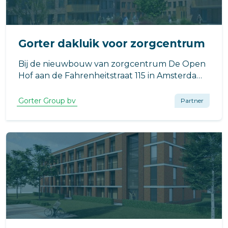
Gorter dakluik voor zorgcentrum
Bij de nieuwbouw van zorgcentrum De Open
Hof aan de Fahrenheitstraat 115 in Amsterdam,
ontworpen door bureau SLA en gerealiseerd
door Heilijgers in opdracht van Stichting
Gorter Group bv
Partner
Woonzorg Nederland, speelt het Gorter
RHT7014 dakluik een essentiële rol.