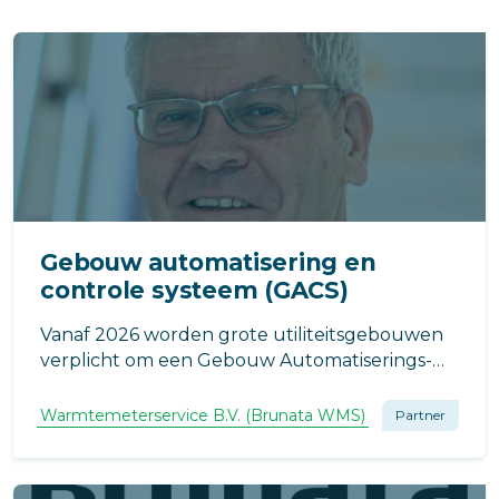
Gebouw automatisering en
controle systeem (GACS)
Vanaf 2026 worden grote utiliteitsgebouwen
verplicht om een Gebouw Automatiserings-
en Controlesysteem (GACS) te
implementeren.
Warmtemeterservice B.V. (Brunata WMS)
Partner