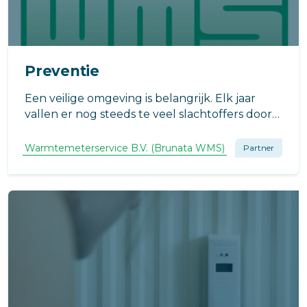
Preventie
Een veilige omgeving is belangrijk. Elk jaar
vallen er nog steeds te veel slachtoffers door
woningbranden en het inademen van rook.
Slimme rookmelders spelen een cruciale rol in
Warmtemeterservice B.V. (Brunata WMS)
Partner
het verhogen van de veiligheid en bieden
gemoedsrust.