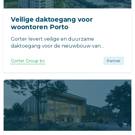
Veilige daktoegang voor
woontoren Porto
Gorter levert veilige en duurzame
daktoegang voor de nieuwbouw van
woontoren Porto in Almere Duin. Het gebouw
omvat 102 appartementen en maakt deel uit
Gorter Group bv
Partner
van de grootschalige gebiedsontwikkeling in
Almere Poort.