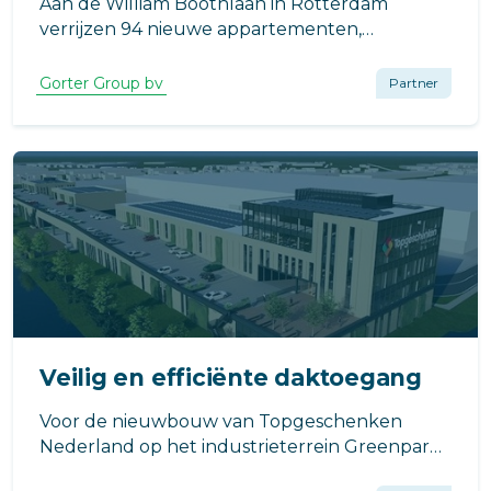
Aan de William Boothlaan in Rotterdam
verrijzen 94 nieuwe appartementen,
ontworpen door van Bergen Kolpa
Architecten. Van Wijnen Stolwijk B.V. realiseert
Gorter Group bv
Partner
dit project als onderdeel van de verdichting
van Rotterdam.
Veilig en efficiënte daktoegang
Voor de nieuwbouw van Topgeschenken
Nederland op het industrieterrein Greenpark
in Aalsmeer heeft Gorter een complete