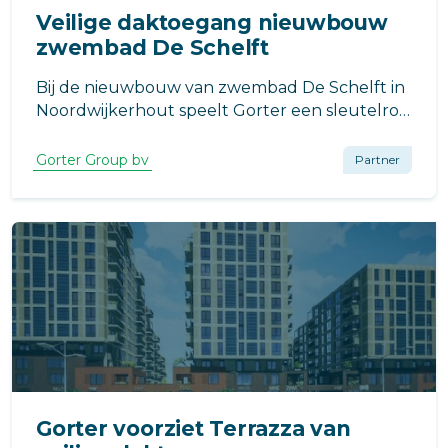
Veilige daktoegang nieuwbouw
zwembad De Schelft
Bij de nieuwbouw van zwembad De Schelft in
Noordwijkerhout speelt Gorter een sleutelrol
in het realiseren van veilige en energiezuinige
toegang tot de daken en installatieruimtes.
Gorter Group bv
Partner
Gorter voorziet Terrazza van