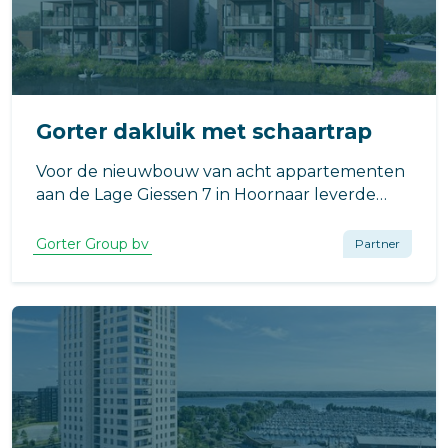
Gorter dakluik met schaartrap
Voor de nieuwbouw van acht appartementen
aan de Lage Giessen 7 in Hoornaar leverde
Gorter een dakluik met geïntegreerde
schaartrap. De toepassing zorgt voor een
Gorter Group bv
Partner
veilige en praktische daktoegang, met
minimale impact op de beschikbare ruimte in
de woning.