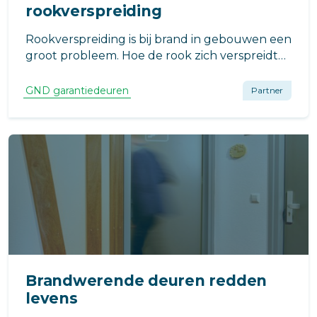
rookverspreiding
Rookverspreiding is bij brand in gebouwen een
groot probleem. Hoe de rook zich verspreidt
en kan worden beperkt is nog onvoldoende
bekend. De Brandweeracademie doet hier
GND garantiedeuren
Partner
onderzoek naar. GND-garantiedeuren helpt
mee met het leveren van rookwerende
deuren.
Brandwerende deuren redden
levens