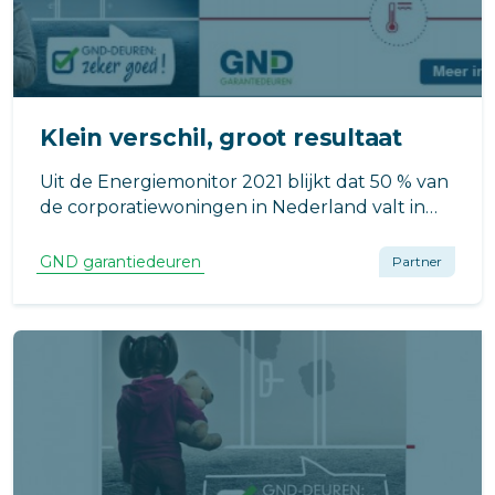
Klein verschil, groot resultaat
Uit de Energiemonitor 2021 blijkt dat 50 % van
de corporatiewoningen in Nederland valt in
labelklasse B. Dit is een uitstekend resultaat.
Maar het betekent ook dat de andere 50% de
GND garantiedeuren
Partner
komende jaren nog moet worden aangepakt.
Hoe is het bij uw VVE?