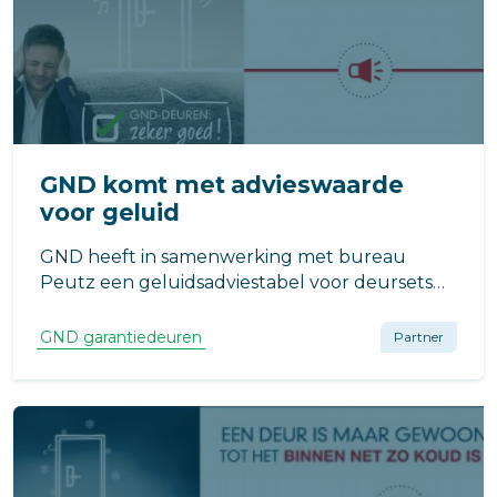
GND komt met advieswaarde
voor geluid
GND heeft in samenwerking met bureau
Peutz een geluidsadviestabel voor deursets
opgesteld. Uit onderzoek blijkt namelijk dat
meer dan 20% van de Nederlanders langdurig
GND garantiedeuren
Partner
geluidhinder ervaart.