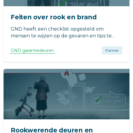
Feiten over rook en brand
GND heeft een checklist opgesteld om
mensen te wijzen op de gevaren en tips te
geven om de gevolgen van brand en rook
tegen te gaan.
GND garantiedeuren
Partner
Rookwerende deuren en