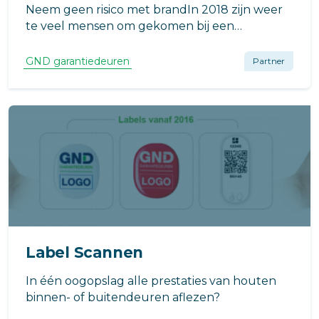
Neem geen risico met brandIn 2018 zijn weer
te veel mensen om gekomen bij een
woningbrand en er vielen ongeveer 600
gewonden. Met brand nemen wij liever geen
GND garantiedeuren
Partner
risico. U toch ook niet?
Label Scannen
In één oogopslag alle prestaties van houten
binnen- of buitendeuren aflezen?