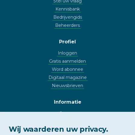
Stel uw vraag
Kennisbank
Bedrijvengids
Beheerders
Profiel
Inloggen
Gratis aanmelden
Word abonnee
Digitaal magazine
Nieuwsbrieven
Informatie
Contact
Adverteren
Wij waarderen uw privacy.
Copyright