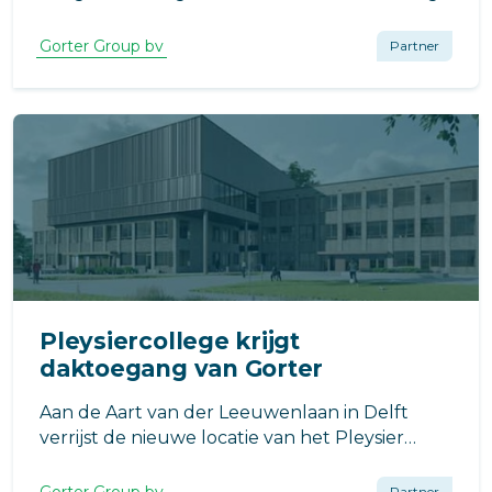
in het vaandel. Voor een optimale toegang tot
het dak werden twee Gorter dakluiken
Gorter Group bv
Partner
geïnstalleerd.
Pleysiercollege krijgt
daktoegang van Gorter
Aan de Aart van der Leeuwenlaan in Delft
verrijst de nieuwe locatie van het Pleysier
College en de ISK Delft. De nieuwbouw biedt
straks een moderne, toekomstbestendige
Partner