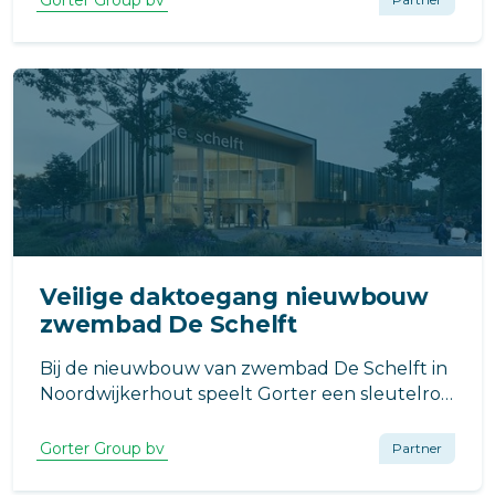
Gorter Group bv
onderwijsomgeving waar veiligheid,
toegankelijkheid en functionaliteit centraal
staan.
Veilige daktoegang nieuwbouw
zwembad De Schelft
Bij de nieuwbouw van zwembad De Schelft in
Noordwijkerhout speelt Gorter een sleutelrol
in het realiseren van veilige en energiezuinige
toegang tot de daken en installatieruimtes.
Gorter Group bv
Partner