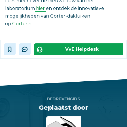
Lees meer over de nieuwbouw van het
laboratorium
hier
en ontdek de innovatieve
mogelijkheden van Gorter-dakluiken
op
Gorter.nl
.‎
VvE Helpdesk
BEDRIJVENGIDS
Geplaatst door