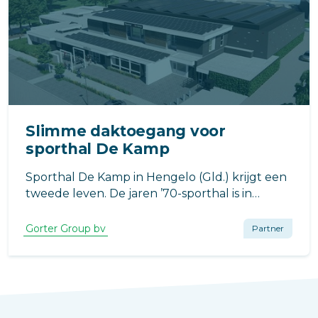
Slimme daktoegang voor
sporthal De Kamp
Sporthal De Kamp in Hengelo (Gld.) krijgt een
tweede leven. De jaren ’70-sporthal is in
opdracht van de gemeente Bronckhorst
grondig verduurzaamd, met een nieuwe
Gorter Group bv
Partner
installatieopzet, verbeterde isolatie én een
toekomstbestendige energievoorziening.