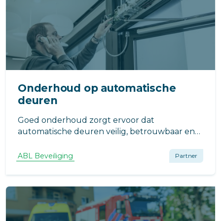
Onderhoud op automatische
deuren
Goed onderhoud zorgt ervoor dat
automatische deuren veilig, betrouwbaar en
storingsvrij blijven functioneren. Onze
onderhoudsservice helpt problemen te
ABL Beveiliging
Partner
voorkomen en zorgt dat jouw installatie
optimaal blijft werken.