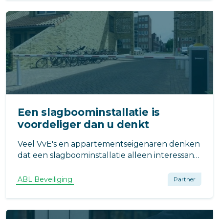
configurator eenvoudig uw slagboom samen.
Een slagboominstallatie is
voordeliger dan u denkt
Veel VvE's en appartementseigenaren denken
dat een slagboominstallatie alleen interessant
is voor grote parkeerterreinen of
bedrijfslocaties. In werkelijkheid is een
ABL Beveiliging
Partner
moderne slagboom vaak verrassend
betaalbaar en levert deze direct voordelen op.