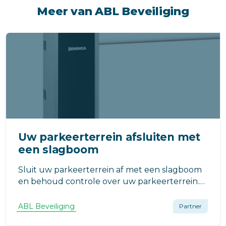
Meer van ABL Beveiliging
Uw parkeerterrein afsluiten met
een slagboom
Sluit uw parkeerterrein af met een slagboom
en behoud controle over uw parkeerterrein.
Geef alleen bewoners en gasten toegang via
kentekenherkenning, afstandsbediening of
ABL Beveiliging
Partner
een van de andere opties. Stel via onze