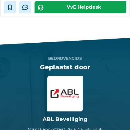
VvE Helpdesk
BEDRIJVENGIDS
Geplaatst door
ABL Beveiliging
Max Planckstraat 26,
6716 BE EDE