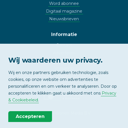
Word abonnee
Digitaal magazine
Nieuwsbrieven
Informatie
Contact
Adverteren
Wij waarderen uw privacy.
Copyright
Vrijwaring
Wij en onze partners gebruiken technologie, zoals
Privacy
cookies, op onze website om advertenties te
personalificeren en om verkeer te analyseren. Door op
accepteren te klikken gaat u akkoord met ons
Privacy
APPARTEMENT
& EIGENAAR
& Cookiebeleid
.
© 2026 - Wonen Media B.V.
Accepteren