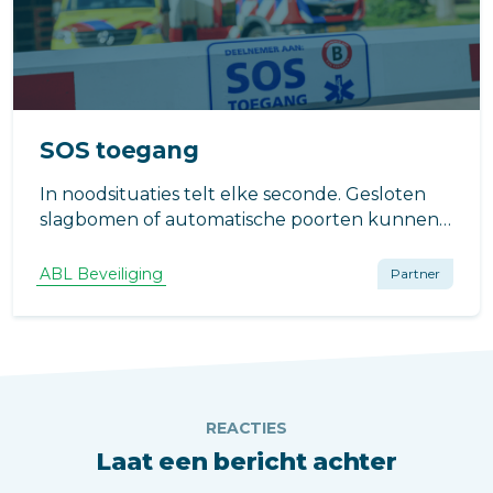
SOS toegang
In noodsituaties telt elke seconde. Gesloten
slagbomen of automatische poorten kunnen
hulpdiensten vertragen. Met SOS Toegang
krijgen brandweer, ambulance en politie
ABL Beveiliging
Partner
direct en veilig toegang tot het terrein, ook
wanneer het normaal afgesloten is.
REACTIES
Laat een bericht achter