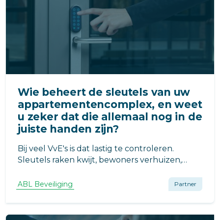
Wie beheert de sleutels van uw
appartementencomplex, en weet
u zeker dat die allemaal nog in de
juiste handen zijn?
Bij veel VvE's is dat lastig te controleren.
Sleutels raken kwijt, bewoners verhuizen,
druppels verdwijnen in een la en voor u het
weet weet niemand meer precies wie er nog
ABL Beveiliging
Partner
toegang heeft tot de centrale hal, de
fietsenstalling of de parkeergarage.