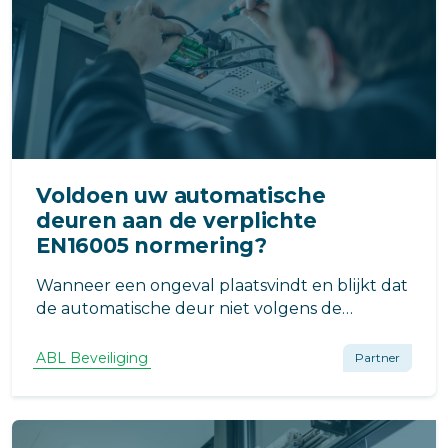
Voldoen uw automatische
deuren aan de verplichte
EN16005 normering?
Wanneer een ongeval plaatsvindt en blijkt dat
de automatische deur niet volgens de
geldende normen is onderhouden, kan het
VvE aansprakelijk worden gesteld voor de
ABL Beveiliging
Partner
ontstane schade. Door tijdig te inspecteren en
te onderhouden voldoet uw VvE aan deze eis.