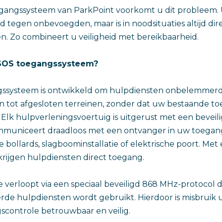
angssysteem van ParkPoint voorkomt u dit probleem. Uw
d tegen onbevoegden, maar is in noodsituaties altijd dir
n. Zo combineert u veiligheid met bereikbaarheid.
 SOS toegangssysteem?
ssysteem is ontwikkeld om hulpdiensten onbelemmerd 
n tot afgesloten terreinen, zonder dat uw bestaande t
 Elk hulpverleningsvoertuig is uitgerust met een beveil
municeert draadloos met een ontvanger in uw toegan
e bollards, slagboominstallatie of elektrische poort. Me
krijgen hulpdiensten direct toegang.
verloopt via een speciaal beveiligd 868 MHz-protocol d
rde hulpdiensten wordt gebruikt. Hierdoor is misbruik 
gscontrole betrouwbaar en veilig.