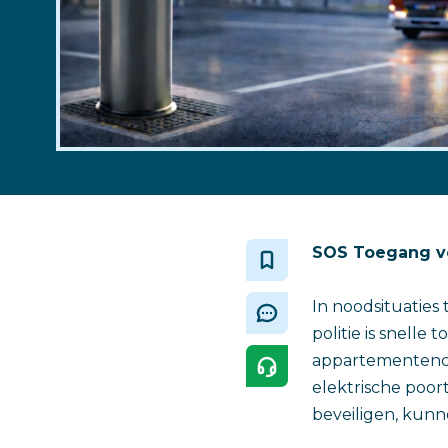
SOS Toegang voo
In noodsituaties
politie is snell
appartementenco
elektrische poor
beveiligen, kunne