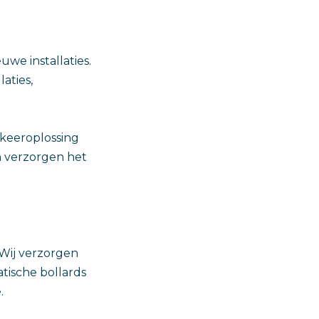
we installaties.
aties,
rkeeroplossing
en verzorgen het
 Wij verzorgen
tische bollards
.