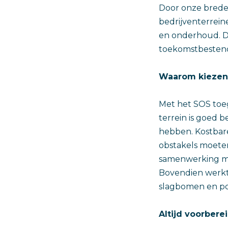
Door onze brede
bedrijventerrein
en onderhoud. Da
toekomstbestendi
Waarom kiezen
Met het SOS toeg
terrein is goed 
hebben. Kostbar
obstakels moeten
samenwerking me
Bovendien werkt
slagbomen en po
Altijd voorbere