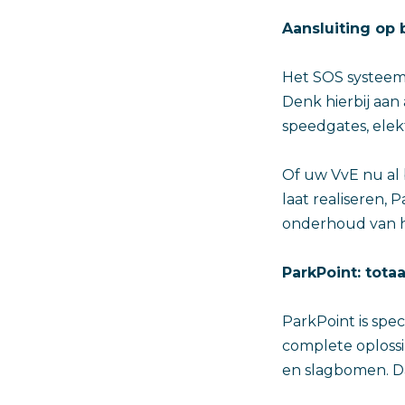
Aansluiting op 
Het SOS systeem 
Denk hierbij aan
speedgates, ele
Of uw VvE nu al 
laat realiseren, 
onderhoud van h
ParkPoint: tot
ParkPoint is spe
complete oplossi
en slagbomen. Daa