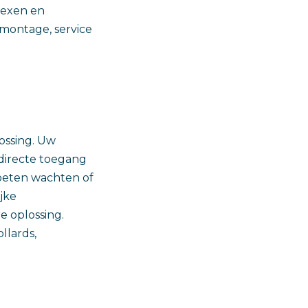
lexen en
 montage, service
ossing. Uw
 directe toegang
oeten wachten of
jke
 oplossing.
llards,