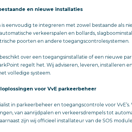
bestaande en nieuwe installaties
is eenvoudig te integreren met zowel bestaande als nieu
 automatische verkeerspalen en bollards, slagboominstall
ktrische poorten en andere toegangscontrolesystemen.
beschikt over een toegangsinstallatie of een nieuwe pa
ParkPoint regelt het. Wij adviseren, leveren, installeren 
et volledige systeem.
aaloplossingen voor VvE parkeerbeheer
cialist in parkeerbeheer en toegangscontrole voor VvE’s.
ngen, van aanrijdpalen en verkeersdrempels tot automa
rnaast zijn wij officieel installateur van de SOS module