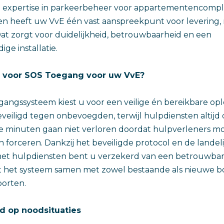
 expertise in parkeerbeheer voor appartementencomp
en heeft uw VvE één vast aanspreekpunt voor levering,
t zorgt voor duidelijkheid, betrouwbaarheid en een
ge installatie.
 voor SOS Toegang voor uw VvE?
angssysteem kiest u voor een veilige én bereikbare opl
beveiligd tegen onbevoegden, terwijl hulpdiensten altijd
e minuten gaan niet verloren doordat hulpverleners m
 forceren. Dankzij het beveiligde protocol en de landeli
t hulpdiensten bent u verzekerd van een betrouwbare
 het systeem samen met zowel bestaande als nieuwe bo
orten.
id op noodsituaties