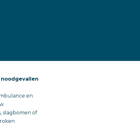
n noodgevallen
 ambulance en
uw
, slagbomen of
proken