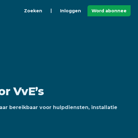
Zoeken
Inloggen
Word abonnee
r VvE’s
ar bereikbaar voor hulpdiensten, installatie