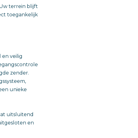
 terrein blijft
ect toegankelijk
en veilig
oegangscontrole
igde zender.
gssysteem,
t een unieke
at uitsluitend
uitgesloten en