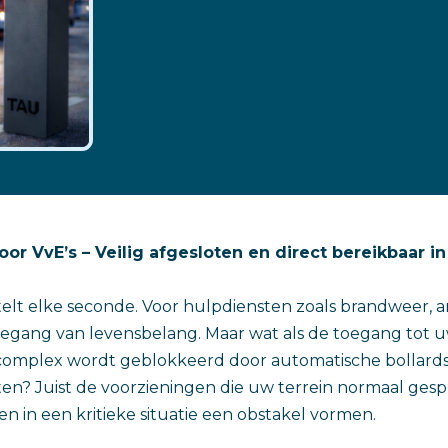
r VvE’s – Veilig afgesloten en direct bereikbaar i
 telt elke seconde. Voor hulpdiensten zoals brandweer,
e toegang van levensbelang. Maar wat als de toegang tot 
mplex wordt geblokkeerd door automatische bollards
ten? Juist de voorzieningen die uw terrein normaal ges
n in een kritieke situatie een obstakel vormen.