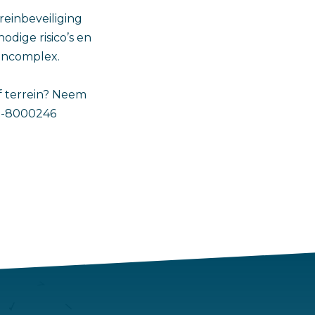
reinbeveiliging
dige risico’s en
encomplex.
 terrein? Neem
85-8000246