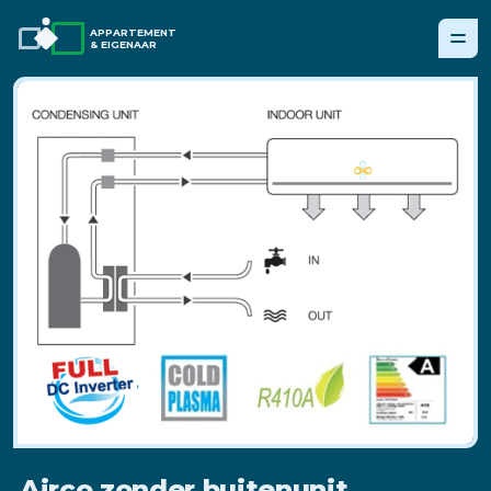
APPARTEMENT
& EIGENAAR
Airco zonder buitenunit