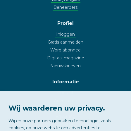
Beheerders
Profiel
Inloggen
Gratis aanmelden
Word abonnee
Digitaal magazine
Nieuwsbrieven
Informatie
Contact
Adverteren
Wij waarderen uw privacy.
Copyright
Vrijwaring
Wij en onze partners gebruiken technologie, zoals
Privacy
cookies, op onze website om advertenties te