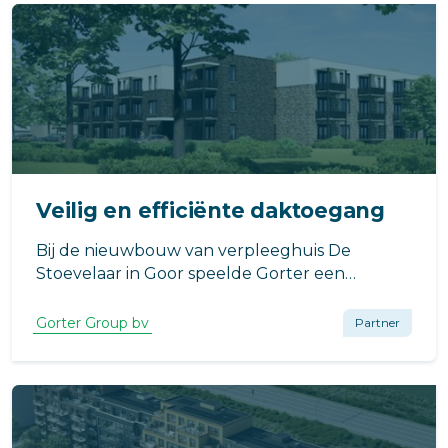
Veilig en efficiënte daktoegang
Bij de nieuwbouw van verpleeghuis De
Stoevelaar in Goor speelde Gorter een
belangrijke rol in het faciliteren van een veilige
daktoegang.
Gorter Group bv
Partner