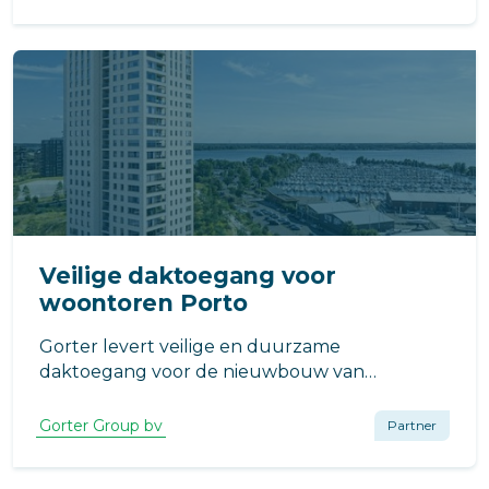
binnen het totale ontwerp, omdat veilige
inspectie en onderhoud van het dak cruciaal
zijn.
Veilige daktoegang voor
woontoren Porto
Gorter levert veilige en duurzame
daktoegang voor de nieuwbouw van
woontoren Porto in Almere Duin. Het gebouw
omvat 102 appartementen en maakt deel uit
Gorter Group bv
Partner
van de grootschalige gebiedsontwikkeling in
Almere Poort.