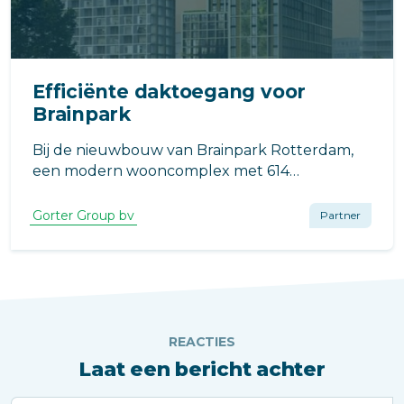
Efficiënte daktoegang voor
Brainpark
Bij de nieuwbouw van Brainpark Rotterdam,
een modern wooncomplex met 614
studentenunits, speelt efficiënte daktoegang
een cruciale rol. Het project, ontworpen door
Gorter Group bv
Partner
Kraaijvanger en ontwikkeld door Greystar,
wordt gerealiseerd door Waal Bouw
Vlaardingen.
REACTIES
Laat een bericht achter