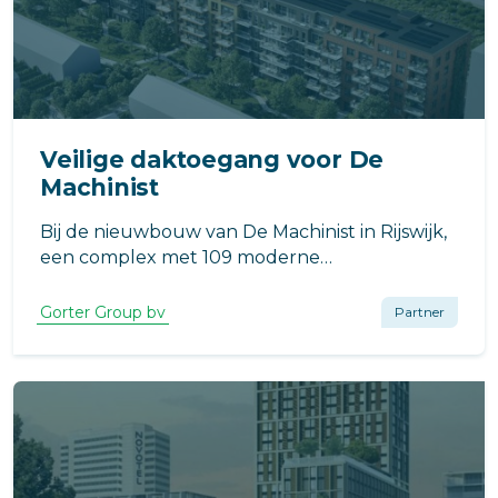
Veilige daktoegang voor De
Machinist
Bij de nieuwbouw van De Machinist in Rijswijk,
een complex met 109 moderne
appartementen, is veilige daktoegang een
essentieel onderdeel van het ontwerp.
Gorter Group bv
Partner