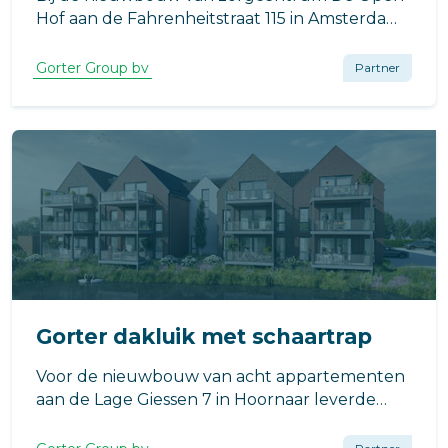
Hof aan de Fahrenheitstraat 115 in Amsterdam,
ontworpen door bureau SLA en gerealiseerd
door Heilijgers in opdracht van Stichting
Gorter Group bv
Partner
Woonzorg Nederland, speelt het Gorter
RHT7014 dakluik een essentiële rol.
Gorter dakluik met schaartrap
Voor de nieuwbouw van acht appartementen
aan de Lage Giessen 7 in Hoornaar leverde
Gorter een dakluik met geïntegreerde
schaartrap. De toepassing zorgt voor een