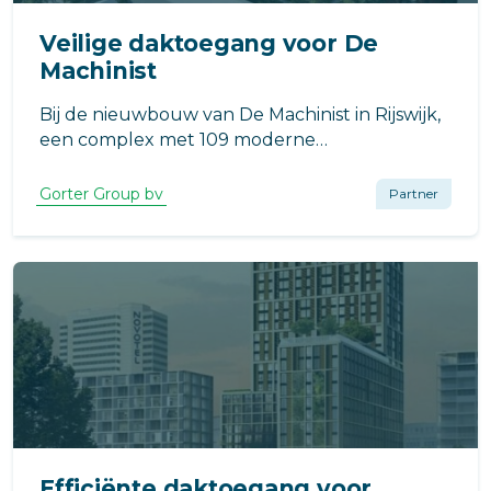
Veilige daktoegang voor De
Machinist
Bij de nieuwbouw van De Machinist in Rijswijk,
een complex met 109 moderne
appartementen, is veilige daktoegang een
essentieel onderdeel van het ontwerp.
Gorter Group bv
Partner
Efficiënte daktoegang voor