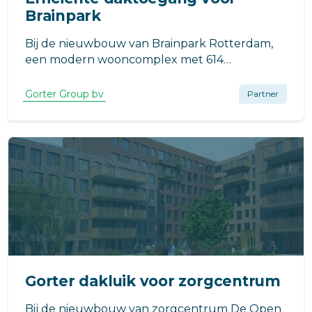
Brainpark
Bij de nieuwbouw van Brainpark Rotterdam,
een modern wooncomplex met 614
studentenunits, speelt efficiënte daktoegang
een cruciale rol. Het project, ontworpen door
Gorter Group bv
Partner
Kraaijvanger en ontwikkeld door Greystar,
wordt gerealiseerd door Waal Bouw
Vlaardingen.
Gorter dakluik voor zorgcentrum
Bij de nieuwbouw van zorgcentrum De Open