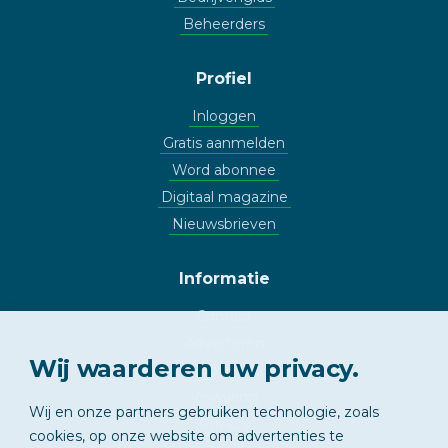
Beheerders
Profiel
Inloggen
Gratis aanmelden
Word abonnee
Digitaal magazine
Nieuwsbrieven
Informatie
Contact
Adverteren
Wij waarderen uw privacy.
Copyright
Vrijwaring
Wij en onze partners gebruiken technologie, zoals
Privacy
cookies, op onze website om advertenties te