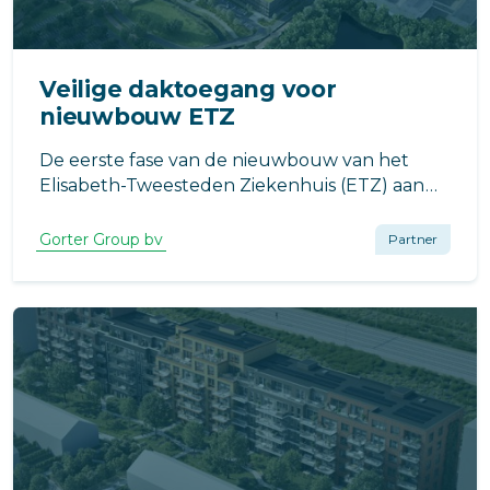
Veilige daktoegang voor
nieuwbouw ETZ
De eerste fase van de nieuwbouw van het
Elisabeth-Tweesteden Ziekenhuis (ETZ) aan
de Dokter Bloemenlaan in Tilburg markeert
een belangrijke stap in de modernisering van
Gorter Group bv
Partner
de zorginfrastructuur.