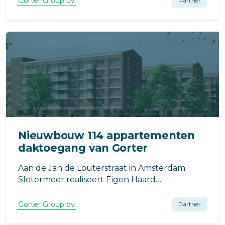
Gorter Group bv
Partner
veilige en praktische daktoegang, met
minimale impact op de beschikbare ruimte in
de woning.
Nieuwbouw 114 appartementen
daktoegang van Gorter
Aan de Jan de Louterstraat in Amsterdam
Slotermeer realiseert Eigen Haard
Projectontwikkeling de nieuwbouw van 114
appartementen. Het project is ontworpen
Gorter Group bv
Partner
door Berger Barnett Architecten en wordt