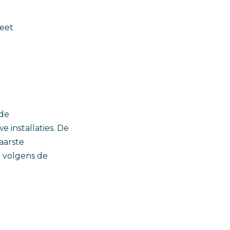
leet
 de
 installaties. De
aarste
 volgens de