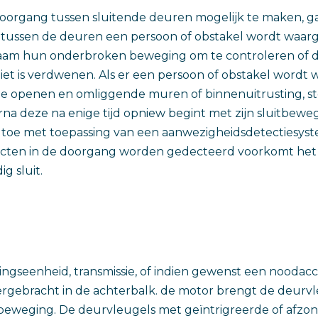
oorgang tussen sluitende deuren mogelijk te maken, gaa
 tussen de deuren een persoon of obstakel wordt waar
aam hun onderbroken beweging om te controleren of d
niet is verdwenen. Als er een persoon of obstakel word
ie openen en omliggende muren of binnenuitrusting, s
rna deze na enige tijd opniew begint met zijn sluitbewe
 toe met toepassing van een aanwezigheidsdetectiesyste
ecten in de doorgang worden gedecteerd voorkomt het
ig sluit.
ngseenheid, transmissie, of indien gewenst een noodacc
ndergebracht in de achterbalk. de motor brengt de deur
beweging. De deurvleugels met geïntrigreerde of afzon