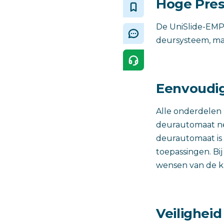
Hoge Pres
De UniSlide-EMP
deursysteem, maar
Eenvoudi
Alle onderdelen 
deurautomaat net
deurautomaat is 
toepassingen. B
wensen van de kl
Veilighei