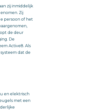
n zij inmiddelijk
genomen. Zij
e persoon of het
t waargenomen,
topt de deur
ging. De
em Active8. Als
 systeem dat de
u en elektrisch
vleugels met een
derlijke