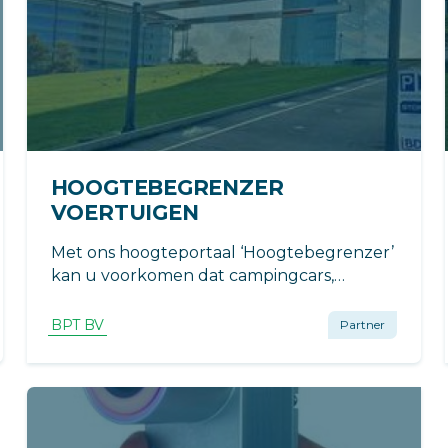
HOOGTEBEGRENZER
VOERTUIGEN
Met ons hoogteportaal ‘Hoogtebegrenzer’
kan u voorkomen dat campingcars,
vrachtwagens of bestelwagens uw terrein
betreden.
BPT BV
Partner