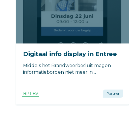
Digitaal info display in Entree
Middels het Brandweerbesluit mogen
informatieborden niet meer in
entreehallen ivm Brandgevaar, de digitale
info Display vervangt deze die wel onder
het besluit vallen
BPT BV
Partner