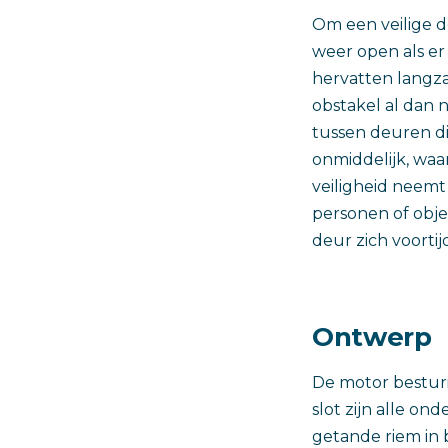
Om een veilige d
weer open als er
hervatten langz
obstakel al dan 
tussen deuren d
onmiddelijk, waa
veiligheid neemt
personen of obj
deur zich voortijd
Ontwerp
De motor besturi
slot zijn alle o
getande riem in 