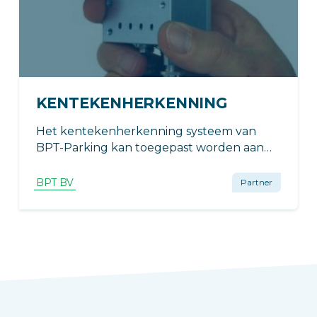
KENTEKENHERKENNING
Het kentekenherkenning systeem van
BPT-Parking kan toegepast worden aan
alle nieuwe- of bestaande
slagboominstallaties, poorten,
BPT BV
Partner
overheaddeuren, inzinkbare zuilen.