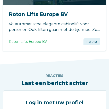
Roton Lifts Europe BV
Volautomatische elegante cabinelift voor
personen Ook liften gaan met de tijd mee. Zo
hebben wij in ons assortiment het type Los
Angeles mogen toevoegen.
Roton Lifts Europe BV
Partner
REACTIES
Laat een bericht achter
Log in met uw profiel