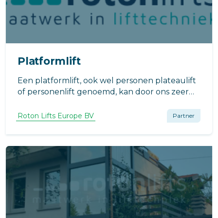
Platformlift
Een platformlift, ook wel personen plateaulift
of personenlift genoemd, kan door ons zeer
snel worden geleverd. Ook als het om
maatwerk gaat.
Roton Lifts Europe BV
Partner