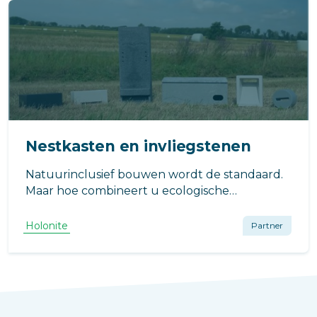
Nestkasten en invliegstenen
Natuurinclusief bouwen wordt de standaard.
Maar hoe combineert u ecologische
verplichtingen met een hoogwaardig
gevelontwerp? Holonite presenteert in
Holonite
Partner
samenwerking met Miecon de oplossing:
nestkasten en invliegstenen voor van gegoten
composietsteen.