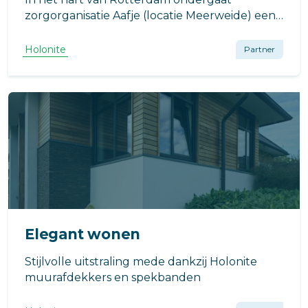
zorgorganisatie Aafje (locatie Meerweide) een
indrukwekkende transformatie. Van een
verouderd complex uit 1968 verandert de
Holonite
Partner
locatie in een hypermoderne, duurzame
‘ouderenhub’ waar wonen, zorg en de wijk
samenkomen.
Elegant wonen
Stijlvolle uitstraling mede dankzij Holonite
muurafdekkers en spekbanden