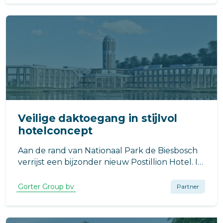
minimale impact op de beschikbare ruimte in
de woning.
Veilige daktoegang in stijlvol
hotelconcept
Aan de rand van Nationaal Park de Biesbosch
verrijst een bijzonder nieuw Postillion Hotel. In
Raamsdonkveer, op de locatie van de
voormalige Veerse Toren, werkt VB Bouw aan
Gorter Group bv
Partner
een moderne hotelvoorziening met een
uitgesproken architectonisch karakter.