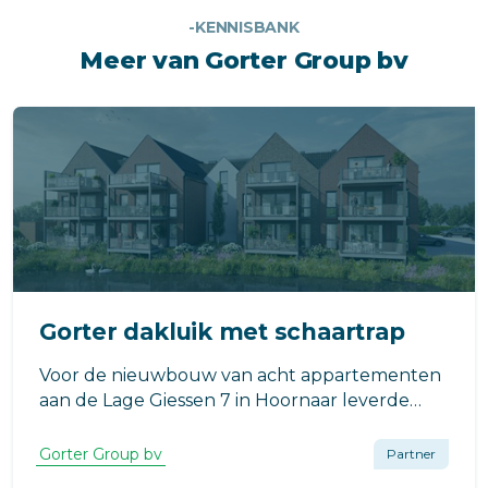
-KENNISBANK
Meer van Gorter Group bv
Gorter dakluik met schaartrap
Voor de nieuwbouw van acht appartementen
aan de Lage Giessen 7 in Hoornaar leverde
Gorter een dakluik met geïntegreerde
schaartrap. De toepassing zorgt voor een
Gorter Group bv
Partner
veilige en praktische daktoegang, met