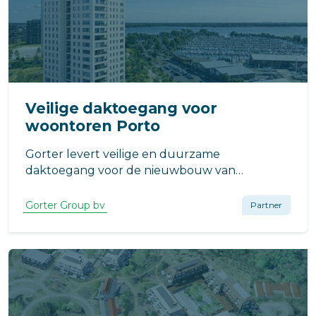
Veilige daktoegang voor
woontoren Porto
Gorter levert veilige en duurzame
daktoegang voor de nieuwbouw van
woontoren Porto in Almere Duin. Het gebouw
omvat 102 appartementen en maakt deel uit
Gorter Group bv
Partner
van de grootschalige gebiedsontwikkeling in
Almere Poort.