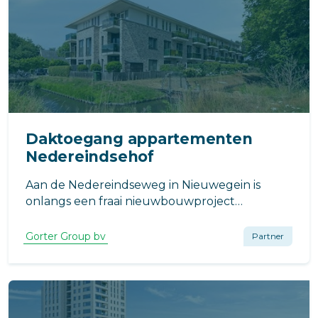
Daktoegang appartementen
Nedereindsehof
Aan de Nedereindseweg in Nieuwegein is
onlangs een fraai nieuwbouwproject
opgeleverd: Nedereindsehof, bestaande uit 21
comfortabele appartementen.
Gorter Group bv
Partner