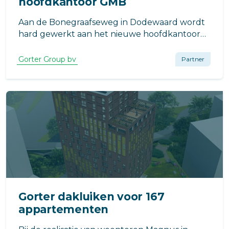
hoofdkantoor GMB
Aan de Bonegraafseweg in Dodewaard wordt
hard gewerkt aan het nieuwe hoofdkantoor
van GMB. Het gebouw, ontworpen door
Arcom BV en gerealiseerd in opdracht van
Gorter Group bv
Partner
GMB Civiel B.V., is een toonbeeld van
duurzaam en toekomstbestendig bouwen.
Gorter dakluiken voor 167
appartementen