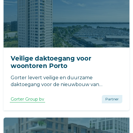
Veilige daktoegang voor
woontoren Porto
Gorter levert veilige en duurzame
daktoegang voor de nieuwbouw van
woontoren Porto in Almere Duin. Het gebouw
omvat 102 appartementen en maakt deel uit
Gorter Group bv
Partner
van de grootschalige gebiedsontwikkeling in
Almere Poort.