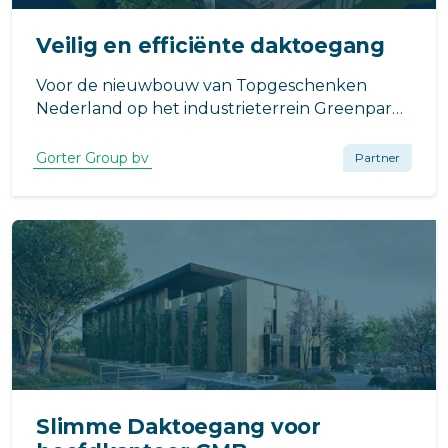
Veilig en efficiënte daktoegang
Voor de nieuwbouw van Topgeschenken
Nederland op het industrieterrein Greenpark
in Aalsmeer heeft Gorter een complete
daktoegangsoplossing geleverd.
Gorter Group bv
Partner
Slimme Daktoegang voor