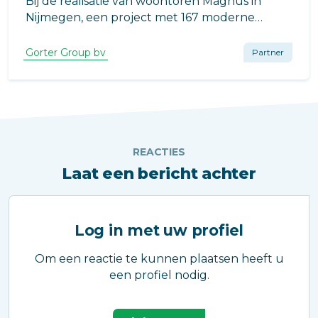
Bij de realisatie van woontoren Magnus in
Nijmegen, een project met 167 moderne
appartementen, speelt veilige en efficiënte
toegang tot technische ruimtes een cruciale
Gorter Group bv
Partner
rol.
REACTIES
Laat een bericht achter
Log in met uw profiel
Om een reactie te kunnen plaatsen heeft u
een profiel nodig.