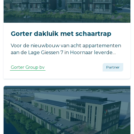
Gorter dakluik met schaartrap
Voor de nieuwbouw van acht appartementen
aan de Lage Giessen 7 in Hoornaar leverde
Gorter een dakluik met geïntegreerde
schaartrap. De toepassing zorgt voor een
Gorter Group bv
Partner
veilige en praktische daktoegang, met
minimale impact op de beschikbare ruimte in
de woning.