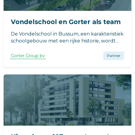
Vondelschool en Gorter als team
De Vondelschool in Bussum, een karakteristiek
schoolgebouw met een rijke historie, wordt
momenteel grondig gerenoveerd en
uitgebreid.
Gorter Group bv
Partner