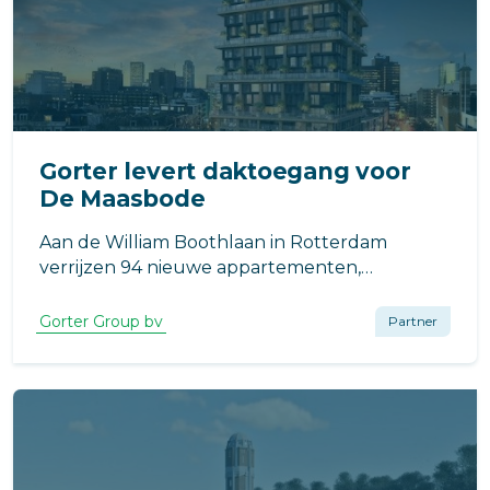
Gorter levert daktoegang voor
De Maasbode
Aan de William Boothlaan in Rotterdam
verrijzen 94 nieuwe appartementen,
ontworpen door van Bergen Kolpa
Architecten. Van Wijnen Stolwijk B.V. realiseert
Gorter Group bv
Partner
dit project als onderdeel van de verdichting
van Rotterdam.