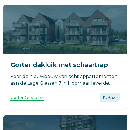
Gorter dakluik met schaartrap
Voor de nieuwbouw van acht appartementen
aan de Lage Giessen 7 in Hoornaar leverde
Gorter een dakluik met geïntegreerde
schaartrap. De toepassing zorgt voor een
Gorter Group bv
Partner
veilige en praktische daktoegang, met
minimale impact op de beschikbare ruimte in
de woning.