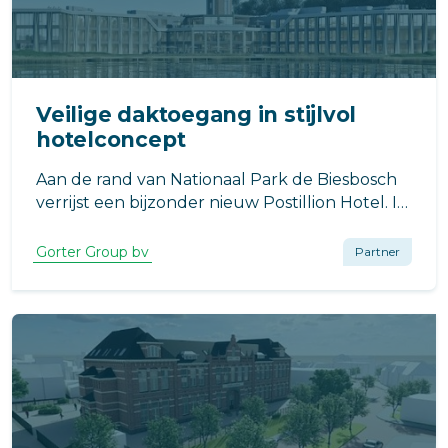
Veilige daktoegang in stijlvol
hotelconcept
Aan de rand van Nationaal Park de Biesbosch
verrijst een bijzonder nieuw Postillion Hotel. In
Raamsdonkveer, op de locatie van de
voormalige Veerse Toren, werkt VB Bouw aan
Gorter Group bv
Partner
een moderne hotelvoorziening met een
uitgesproken architectonisch karakter.