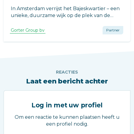
In Amsterdam verrijst het Bajeskwartier – een
unieke, duurzame wijk op de plek van de
voormalige Bijlmerbajes. Een vooruitstrevend
project waarin wonen, natuur, gezondheid en
Gorter Group bv
Partner
stedelijke dynamiek samenkomen.
REACTIES
Laat een bericht achter
Log in met uw profiel
Om een reactie te kunnen plaatsen heeft u
een profiel nodig.