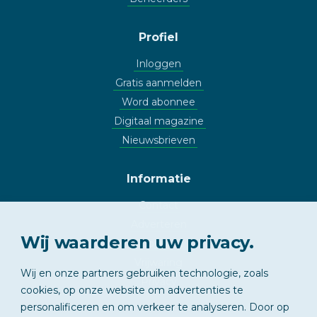
Profiel
Inloggen
Gratis aanmelden
Word abonnee
Digitaal magazine
Nieuwsbrieven
Informatie
Contact
Adverteren
Wij waarderen uw privacy.
Copyright
Vrijwaring
Wij en onze partners gebruiken technologie, zoals
Privacy
cookies, op onze website om advertenties te
personalificeren en om verkeer te analyseren. Door op