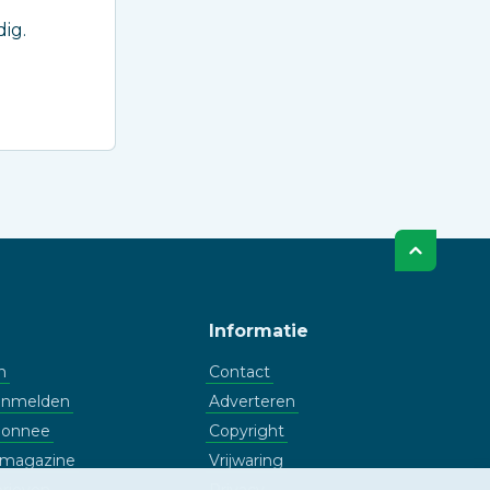
ig.
Informatie
n
Contact
aanmelden
Adverteren
bonnee
Copyright
l magazine
Vrijwaring