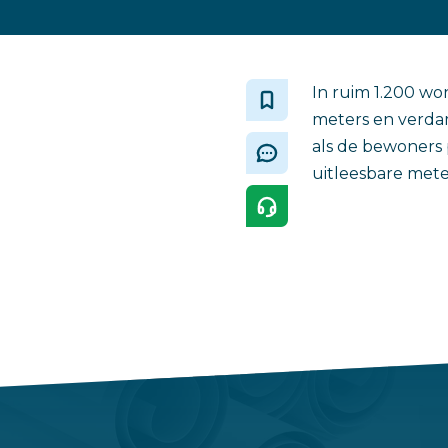
In ruim 1.200 wo
meters en verda
als de bewoners 
uitleesbare mete