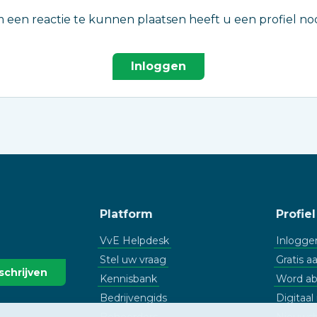
 een reactie te kunnen plaatsen heeft u een profiel nod
Inloggen
Platform
Profiel
VvE Helpdesk
Inlogge
Stel uw vraag
Gratis 
Kennisbank
Word a
Bedrijvengids
Digitaa