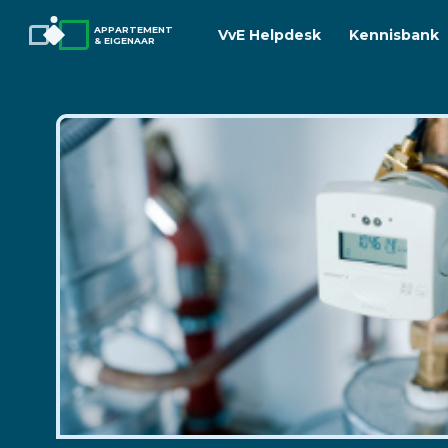
APPARTEMENT
VvE Helpdesk
Kennisbank
& EIGENAAR