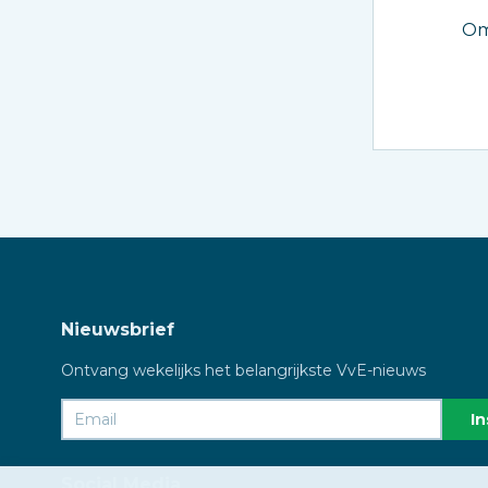
Om
Nieuwsbrief
Ontvang wekelijks het belangrijkste VvE-nieuws
Social Media