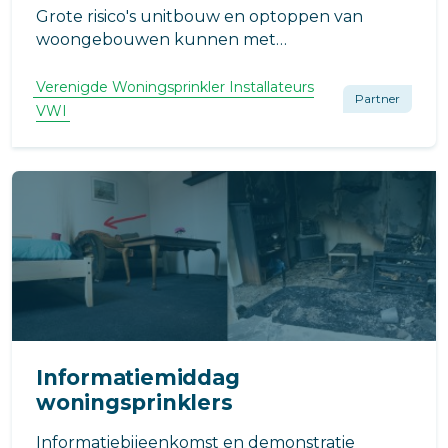
Grote risico's unitbouw en optoppen van
woongebouwen kunnen met
(woning)sprinklers eenvoudig worden
opgelost.
Verenigde Woningsprinkler Installateurs
Partner
VWI
Informatiemiddag
woningsprinklers
Informatiebijeenkomst en demonstratie