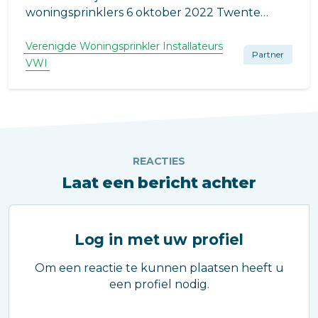
woningsprinklers 6 oktober 2022 Twente
Safety Campus
https://brandveiligwonen.org/informatiebijeen
Verenigde Woningsprinkler Installateurs
Partner
komst-2022
VWI
REACTIES
Laat een bericht achter
Log in met uw profiel
Om een reactie te kunnen plaatsen heeft u
een profiel nodig.