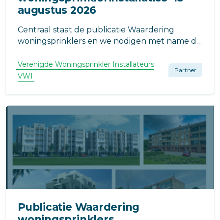
augustus 2026
Centraal staat de publicatie Waardering
woningsprinklers en we nodigen met name de
brandweer, het bevoegd gezag en adviseurs
uit voor deelname aan dit gratis webinar.
Verenigde Woningsprinkler Installateurs
Partner
VWI
Publicatie Waardering
woningsprinklers